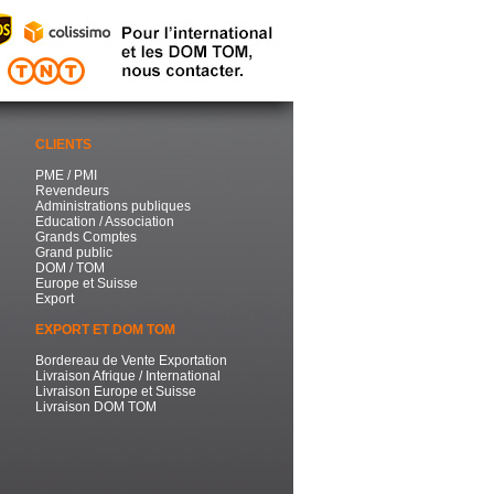
CLIENTS
PME / PMI
Revendeurs
Administrations publiques
Education / Association
Grands Comptes
Grand public
DOM / TOM
Europe et Suisse
Export
EXPORT ET DOM TOM
Bordereau de Vente Exportation
Livraison Afrique / International
Livraison Europe et Suisse
Livraison DOM TOM