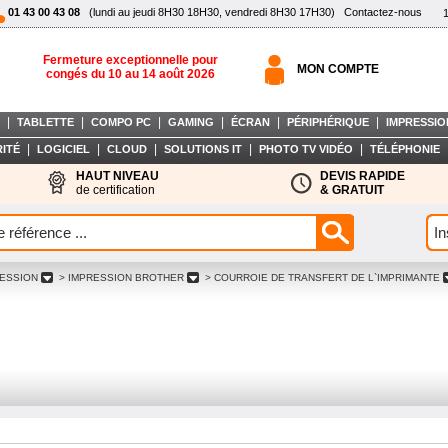
01 43 00 43 08
(lundi au jeudi 8H30 18H30, vendredi 8H30 17H30)
Contactez-nous
Fermeture exceptionnelle pour
MON COMPTE
congés du 10 au 14 août 2026
|
|
|
|
|
|
TABLETTE
COMPO PC
GAMING
ÉCRAN
PÉRIPHÉRIQUE
IMPRESSIO
|
|
|
|
|
ITÉ
LOGICIEL
CLOUD
SOLUTIONS IT
PHOTO TV VIDÉO
TÉLÉPHONIE
HAUT NIVEAU
DEVIS RAPIDE
de certification
& GRATUIT
RESSION
> IMPRESSION BROTHER
> COURROIE DE TRANSFERT DE L`IMPRIMANTE