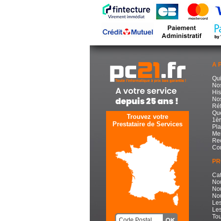
A 
Qu
No
His
Nos
Réf
Que
Trouvez votre
1èr
Prestataire de Services
Pla
Men
Re
Con
PR
Cat
No
No
Nou
Les
Les
Tou