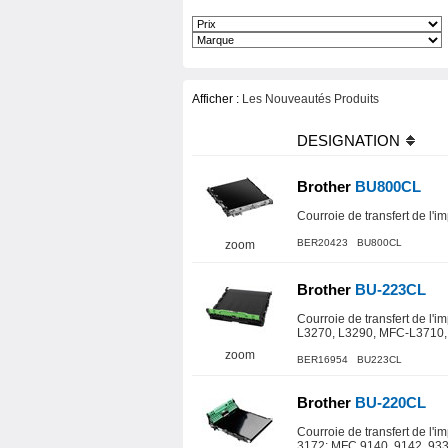
Afficher :
Les Nouveautés Produits
DESIGNATION
Brother
BU800CL
Courroie de transfert de 
BER20423 BU800CL
zoom
Brother
BU-223CL
Courroie de transfert de l
L3270, L3290, MFC-L3710,
zoom
BER16954 BU223CL
Brother
BU-220CL
Courroie de transfert de l'
3172; MFC 9140, 9142, 933