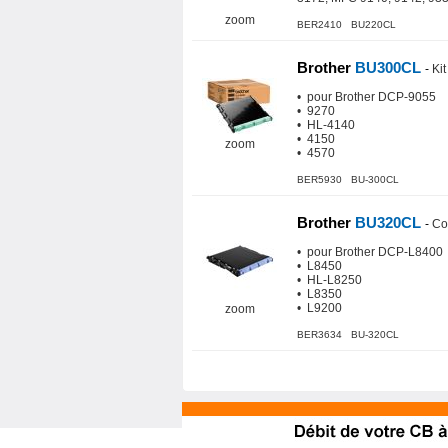
zoom
BER2410 BU220CL
Brother
BU300CL
-
Ki
• pour Brother DCP-9055
• 9270
• HL-4140
• 4150
zoom
• 4570
BER5930 BU-300CL
Brother
BU320CL
-
Co
• pour Brother DCP-L8400
• L8450
• HL-L8250
• L8350
• L9200
zoom
BER3634 BU-320CL