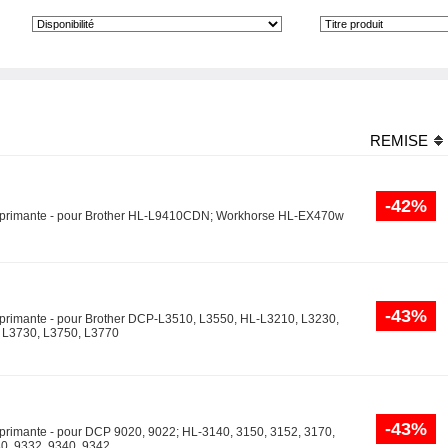
REMISE
-42%
l'imprimante - pour Brother HL-L9410CDN; Workhorse HL-EX470w
-43%
'imprimante - pour Brother DCP-L3510, L3550, HL-L3210, L3230,
 L3730, L3750, L3770
-43%
imprimante - pour DCP 9020, 9022; HL-3140, 3150, 3152, 3170,
0, 9332, 9340, 9342