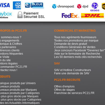
PROPOS de PC21.FR
COMMERCIAL ET MARKETING
i sommes-nous ?
Tous nos agréments fournisseurs
s engagements
Toutes nos promotions par marque
torique & Chiffres
Demande de devis gratuit
 partenaires
Conditions Générales de Ventes
érences clients
Jeux concours Facebook "Devenez fan"
stions fréquentes
Aide sur le formulaire de Recherche
e Visite
Les 50 derniers mots clés recherchés
n du site
tions légales
SAV
commander PC21.FR
tactez nous !
SAV et Hotline Constructeurs
Faire une demande de SAV
ODUITS
PC21.FR RECRUTE
alogue produits par Univers
uveaux produits
Offres d'emplois
uveaux produits par Marques
Offres de stages
veaux produits par Catégories
Franchise de services PC21.FR
 plus gros stocks par Marques
 plus gros stocks par Catégories
tes les Actualités Informatiques