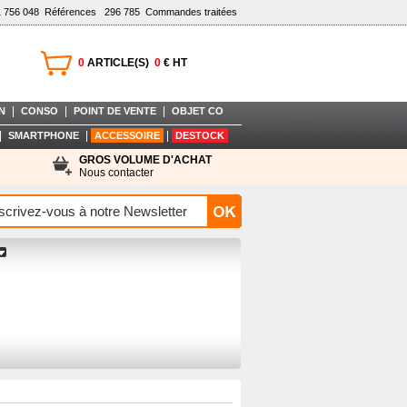
1 756 048
Références
296 785
Commandes traitées
0
ARTICLE(S)
0
€ HT
|
|
|
N
CONSO
POINT DE VENTE
OBJET CO
|
|
|
SMARTPHONE
ACCESSOIRE
DESTOCK
GROS VOLUME D'ACHAT
Nous contacter