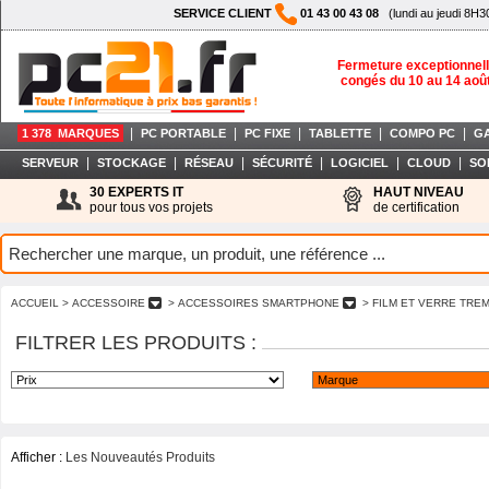
SERVICE CLIENT
01 43 00 43 08
(lundi au jeudi 8H3
Fermeture exceptionnell
congés du 10 au 14 aoû
|
|
|
|
|
1 378 MARQUES
PC PORTABLE
PC FIXE
TABLETTE
COMPO PC
G
|
|
|
|
|
|
SERVEUR
STOCKAGE
RÉSEAU
SÉCURITÉ
LOGICIEL
CLOUD
SO
30 EXPERTS IT
HAUT NIVEAU
pour tous vos projets
de certification
ACCUEIL
> ACCESSOIRE
> ACCESSOIRES SMARTPHONE
> FILM ET VERRE TR
FILTRER LES PRODUITS :
Afficher :
Les Nouveautés Produits