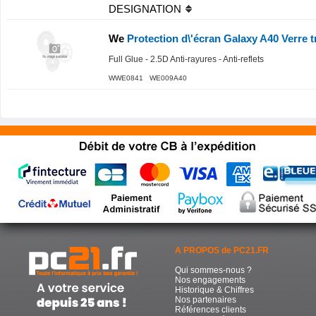
DESIGNATION
We
Protection d\'écran Galaxy A40 Verre 
Full Glue - 2.5D Anti-rayures - Anti-reflets
WWE0841 WE009A40
A PROPOS de PC21.FR
Qui sommes-nous ?
Nos engagements
Historique & Chiffres
Nos partenaires
Références clients