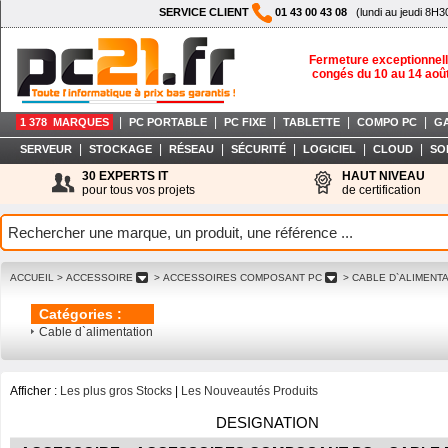
SERVICE CLIENT
01 43 00 43 08
(lundi au jeudi 8H3
Fermeture exceptionnell
congés du 10 au 14 aoû
|
|
|
|
|
1 378 MARQUES
PC PORTABLE
PC FIXE
TABLETTE
COMPO PC
G
|
|
|
|
|
|
SERVEUR
STOCKAGE
RÉSEAU
SÉCURITÉ
LOGICIEL
CLOUD
SO
30 EXPERTS IT
HAUT NIVEAU
pour tous vos projets
de certification
ACCUEIL
> ACCESSOIRE
> ACCESSOIRES COMPOSANT PC
> CABLE D`ALIMENT
Catégories :
Cable d`alimentation
Afficher :
Les plus gros Stocks
|
Les Nouveautés Produits
DESIGNATION