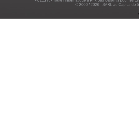
PC21.FR - Toute l'Informatique à Prix Bas Garantis pour les Entr
© 2000 / 2026 - SARL au Capital de