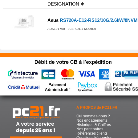
DESIGNATION
Asus
RS720A-E12-RS12/10G/2.6kW/8NV
AUS101700 90SF02E1-M005U0
A PROPOS de PC21.FR
Qui sommes-nous ?
Nos engagements
Historique & Chiffres
Nos partenaires
Références clients
Questions fréquentes