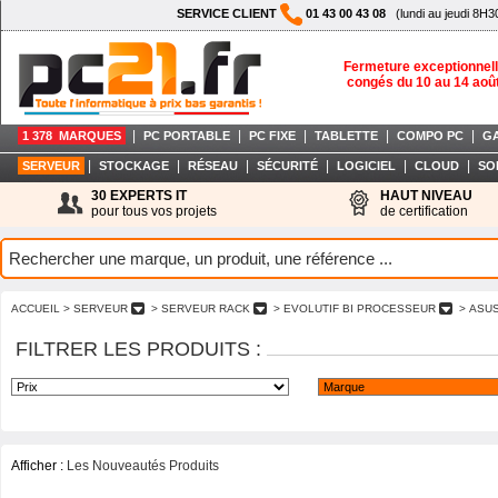
SERVICE CLIENT
01 43 00 43 08
(lundi au jeudi 8H3
Fermeture exceptionnell
congés du 10 au 14 aoû
|
|
|
|
|
1 378 MARQUES
PC PORTABLE
PC FIXE
TABLETTE
COMPO PC
G
|
|
|
|
|
|
SERVEUR
STOCKAGE
RÉSEAU
SÉCURITÉ
LOGICIEL
CLOUD
SO
30 EXPERTS IT
HAUT NIVEAU
pour tous vos projets
de certification
ACCUEIL
> SERVEUR
> SERVEUR RACK
> EVOLUTIF BI PROCESSEUR
> ASU
FILTRER LES PRODUITS :
Afficher :
Les Nouveautés Produits