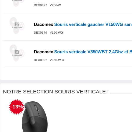
DEX0427 V200-W
Dacomex
Souris verticale gaucher V150WG sans 
DEX0379 V150-WG
Dacomex
Souris verticale V350WBT 2,4Ghz et B
DEX0392 V350-WBT
NOTRE SELECTION SOURIS VERTICALE :
-13%