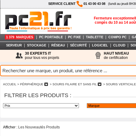
SERVICE CLIENT
01 43 00 43 08
(lundi au jeudi 8H3
Fermeture exceptionnell
congés du 10 au 14 aoû
|
|
|
|
|
1 379 MARQUES
PC PORTABLE
PC FIXE
TABLETTE
COMPO PC
G
|
|
|
|
|
|
SERVEUR
STOCKAGE
RÉSEAU
SÉCURITÉ
LOGICIEL
CLOUD
SO
30 EXPERTS IT
HAUT NIVEAU
pour tous vos projets
de certification
ACCUEIL
> PÉRIPHÉRIQUE
> SOURIS FILAIRE ET SANS FIL
> SOURIS VERTICAL
FILTRER LES PRODUITS :
Afficher :
Les Nouveautés Produits