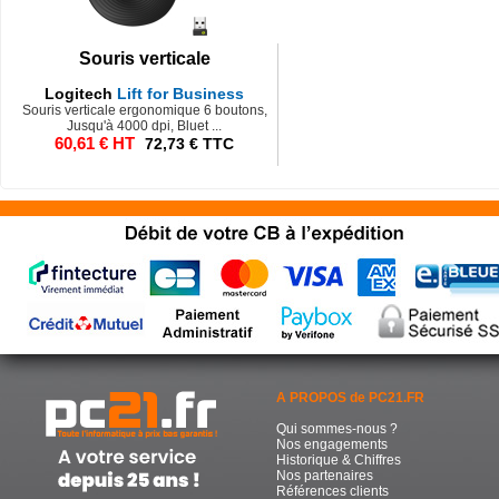
Souris verticale
Logitech
Lift for Business
Souris verticale ergonomique 6 boutons,
Jusqu'à 4000 dpi, Bluet ...
60,61 € HT
72,73 € TTC
A PROPOS de PC21.FR
Qui sommes-nous ?
Nos engagements
Historique & Chiffres
Nos partenaires
Références clients