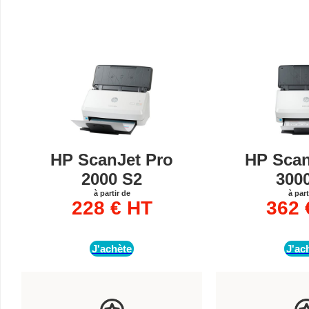
HP ScanJet Pro
HP Scan
2000 S2
300
à partir de
à part
228 € HT
362 
J'achète
J'ac