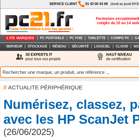
SERVICE CLIENT
01 43 00 43 08
(lundi au jeudi 8H3
Fermeture exceptionnell
congés du 10 au 14 aoû
|
|
|
|
|
1 378 MARQUES
PC PORTABLE
PC FIXE
TABLETTE
COMPO PC
G
|
|
|
|
|
|
SERVEUR
STOCKAGE
RÉSEAU
SÉCURITÉ
LOGICIEL
CLOUD
SO
30 EXPERTS IT
HAUT NIVEAU
pour tous vos projets
de certification
//
ACTUALITE PÉRIPHÉRIQUE
Numérisez, classez, p
avec les HP ScanJet 
(26/06/2025)