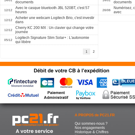
14/01
14/01
documents
documents
Avec le casque bluetooth JBL 520BT, c'est 57
Numérisez, c
12/12
26/06
heures
avec
Acheter une webcam Logitech Brio, c'est investir
12/12
dans
Cherry KC 200 MX : Un clavier qui change votre
12/12
journée
Logitech Signature Slim Solar+ : L'autonomie
05/12
qui libère
1
2
A PROPOS de PC21.FR
Qui sommes-nous ?
Nos engagements
Historique & Chiffres