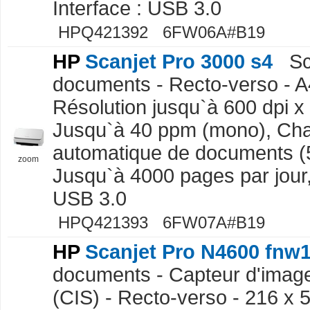
Interface : USB 3.0
HPQ421392 6FW06A#B19
HP
Scanjet Pro 3000 s4
Sc
documents - Recto-verso - A
Résolution jusqu`à 600 dpi x 
Jusqu`à 40 ppm (mono), Ch
automatique de documents (50
zoom
Jusqu`à 4000 pages par jour, 
USB 3.0
HPQ421393 6FW07A#B19
HP
Scanjet Pro N4600 fnw
documents - Capteur d'image
(CIS) - Recto-verso - 216 x