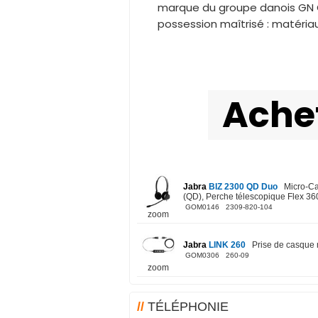
marque du groupe danois GN G
possession maîtrisé : matériau
Ache
Jabra
BIZ 2300 QD Duo
Micro-Cas
(QD), Perche télescopique Flex 36
GOM0146 2309-820-104
zoom
Jabra
LINK 260
Prise de casque 
GOM0306 260-09
zoom
//
TÉLÉPHONIE