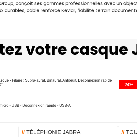
roup, conçoit ses gammes professionnelles avec un objecti
x durables, câble renforcé Kevlar, fiabilité terrain document
tez votre casque 
que - Filaire : Supra-aural, Binaural, Antibruit, Déconnexion rapide
-24%
0°
micro - USB - Déconnexion rapide - USB-A
//
TÉLÉPHONIE JABRA
//
TOU