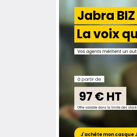
Jabra BI
La voix qu
Vos agents méritent un outi
à partir de
97 € HT
Offre valable dans la limite des sto
J'achète mon casque J