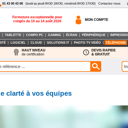
01 43 00 43 08
(lundi au jeudi 8H30 18H30, vendredi 8H30 17H30)
Contactez-nous
Fermeture exceptionnelle pour
MON COMPTE
congés du 10 au 14 août 2026
|
|
|
|
|
|
TABLETTE
COMPO PC
GAMING
ÉCRAN
PÉRIPHÉRIQUE
IMPRESSIO
|
|
|
|
|
ITÉ
LOGICIEL
CLOUD
SOLUTIONS IT
PHOTO TV VIDÉO
TÉLÉPHONIE
HAUT NIVEAU
DEVIS RAPIDE
de certification
& GRATUIT
e clarté à vos équipes