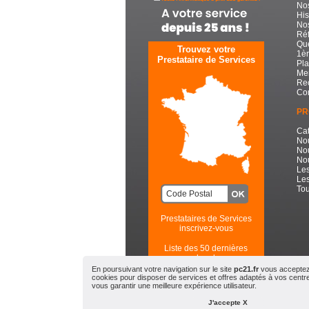
No
His
Nos
Réf
Que
Trouvez votre
1èr
Prestataire de Services
Pla
Men
Re
Con
PR
Cat
No
No
Nou
Les
Les
Tou
Prestataires de Services
inscrivez-vous
Liste des 50 dernières
recherches
En poursuivant votre navigation sur le site
pc21.fr
vous acceptez l
cookies pour disposer de services et offres adaptés à vos centres
PC21.FR - Toute l'Informatiqu
vous garantir une meilleure expérience utilisateur.
© 2
J'accepte X