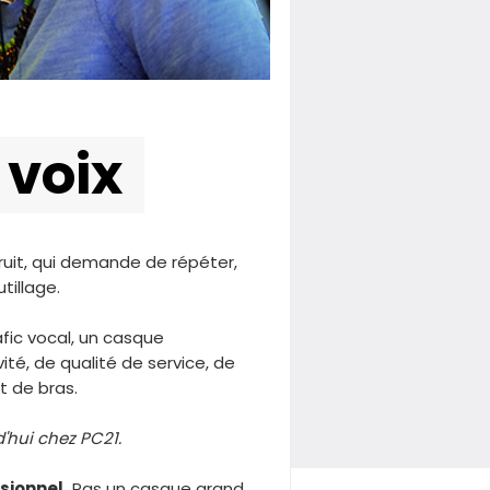
 voix
bruit, qui demande de répéter,
tillage.
afic vocal, un casque
ité, de qualité de service, de
t de bras.
d'hui chez PC21.
sionnel.
Pas un casque grand