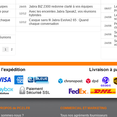
quipes
Jabra BIZ 2300 redonne clarté à vos équipes
Le
29/05
08/07
p
e pour
Avec les enceintes Jabra Speak2, vos réunions
12/12
hybrides
L
24/06
s
 chaque
Casque sans fil Jabra Evolve2 65 : Quand
12/12
chaque conversation
Pr
24/06
cl
S
24/06
b
réunions
S
24/06
v
1
2
PROPOS de PC21.FR
COMMERCIAL ET MARKETING
i sommes-nous ?
Tous nos agréments fournisseurs