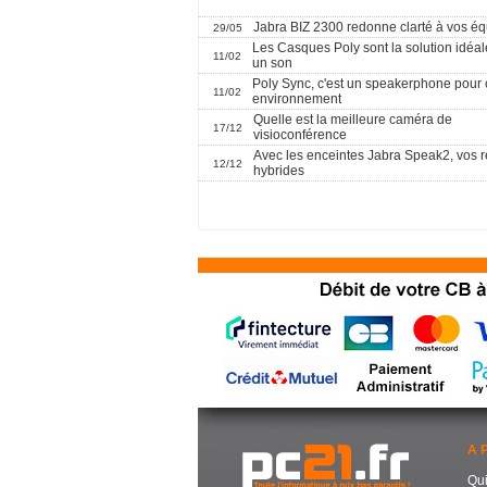
Jabra BIZ 2300 redonne clarté à vos é
29/05
Les Casques Poly sont la solution idéal
11/02
un son
Poly Sync, c'est un speakerphone pour
11/02
environnement
Quelle est la meilleure caméra de
17/12
visioconférence
Avec les enceintes Jabra Speak2, vos 
12/12
hybrides
A 
Qu