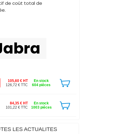
f de coût total de
ée.
Jabra
105,60 € HT
En stock
126,72 € TTC
604 pièces
84,35 € HT
En stock
101,22 € TTC
1003 pièces
TES LES ACTUALITES