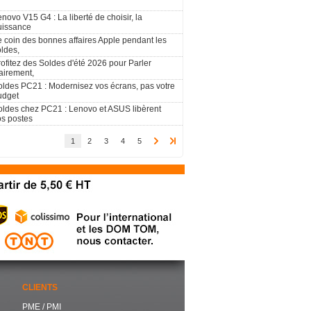
novo V15 G4 : La liberté de choisir, la
uissance
e coin des bonnes affaires Apple pendant les
oldes,
ofitez des Soldes d'été 2026 pour Parler
airement,
oldes PC21 : Modernisez vos écrans, pas votre
udget
oldes chez PC21 : Lenovo et ASUS libèrent
os postes
1
2
3
4
5
CLIENTS
PME / PMI