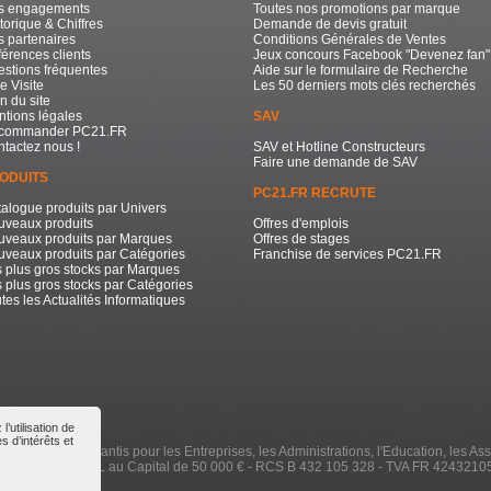
s engagements
Toutes nos promotions par marque
torique & Chiffres
Demande de devis gratuit
 partenaires
Conditions Générales de Ventes
érences clients
Jeux concours Facebook "Devenez fan"
stions fréquentes
Aide sur le formulaire de Recherche
e Visite
Les 50 derniers mots clés recherchés
n du site
tions légales
SAV
commander PC21.FR
tactez nous !
SAV et Hotline Constructeurs
Faire une demande de SAV
ODUITS
PC21.FR RECRUTE
alogue produits par Univers
uveaux produits
Offres d'emplois
uveaux produits par Marques
Offres de stages
veaux produits par Catégories
Franchise de services PC21.FR
 plus gros stocks par Marques
 plus gros stocks par Catégories
tes les Actualités Informatiques
’utilisation de
 d’intérêts et
e à Prix Bas Garantis pour les Entreprises, les Administrations, l'Education, les Ass
000 / 2026 - SARL au Capital de 50 000 € - RCS B 432 105 328 - TVA FR 4243210