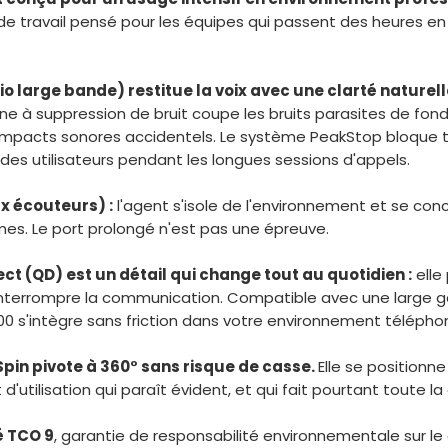
il de travail pensé pour les équipes qui passent des heures
o large bande) restitue la voix avec une clarté naturell
ne à suppression de bruit coupe les bruits parasites de fond,
les impacts sonores accidentels. Le système PeakStop bloque 
n des utilisateurs pendant les longues sessions d'appels.
x écouteurs) :
l'agent s'isole de l'environnement et se con
mes. Le port prolongé n'est pas une épreuve.
ct (QD) est un détail qui change tout au quotidien :
elle
interrompre la communication. Compatible avec une large 
300 s'intègre sans friction dans votre environnement télépho
in pivote à 360° sans risque de casse.
Elle se positionn
d'utilisation qui paraît évident, et qui fait pourtant toute la
é TCO 9
, garantie de responsabilité environnementale sur le 