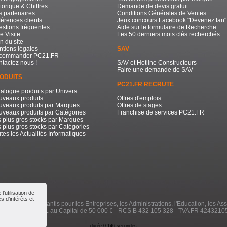
torique & Chiffres
Demande de devis gratuit
 partenaires
Conditions Générales de Ventes
érences clients
Jeux concours Facebook "Devenez fan"
stions fréquentes
Aide sur le formulaire de Recherche
e Visite
Les 50 derniers mots clés recherchés
n du site
tions légales
SAV
commander PC21.FR
tactez nous !
SAV et Hotline Constructeurs
Faire une demande de SAV
ODUITS
PC21.FR RECRUTE
alogue produits par Univers
uveaux produits
Offres d'emplois
uveaux produits par Marques
Offres de stages
veaux produits par Catégories
Franchise de services PC21.FR
 plus gros stocks par Marques
 plus gros stocks par Catégories
tes les Actualités Informatiques
’utilisation de
 d’intérêts et
e à Prix Bas Garantis pour les Entreprises, les Administrations, l'Education, les Ass
000 / 2026 - SARL au Capital de 50 000 € - RCS B 432 105 328 - TVA FR 4243210
durée 0.146 secondes