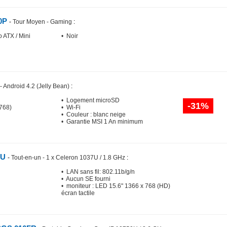
0P
-
Tour Moyen - Gaming
:
o ATX / Mini
• Noir
 - Android 4.2 (Jelly Bean)
:
• Logement microSD
-31%
 768)
• Wi-Fi
• Couleur : blanc neige
• Garantie MSI 1 An minimum
EU
-
Tout-en-un - 1 x Celeron 1037U / 1.8 GHz
:
• LAN sans fil: 802.11b/g/n
• Aucun SE fourni
• moniteur : LED 15.6" 1366 x 768 (HD)
écran tactile