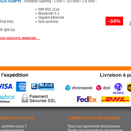
0SGS 016FR
-
Portable Gaming - Core i7 10750H / 2.6 GHz
:
• Wifi 802.11ax
• Bluetooth 5.1
• Gigabit Ethernet
-34%
(Full HD)
• Noir profond
ER @8 Go
JOUR GRATUITE WINDOWS ...
PROPOS de PC21.FR
COMMERCIAL ET MARKETING
i sommes-nous ?
Tous nos agréments fournisseurs
s engagements
Toutes nos promotions par marque