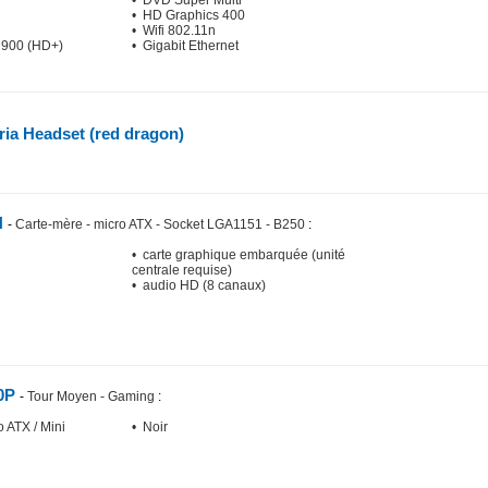
• DVD Super Multi
• HD Graphics 400
• Wifi 802.11n
x 900 (HD+)
• Gigabit Ethernet
ria Headset (red dragon)
H
-
Carte-mère - micro ATX - Socket LGA1151 - B250
:
• carte graphique embarquée (unité
centrale requise)
• audio HD (8 canaux)
0P
-
Tour Moyen - Gaming
:
o ATX / Mini
• Noir