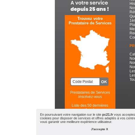
His
Nos
Réf
Que
Trouvez votre
1èr
Prestataire de Services
Pla
Men
Re
Con
PR
Cat
No
No
Nou
Les
Les
Tou
Prestataires de Services
inscrivez-vous
Liste des 50 dernières
recherches
En poursuivant votre navigation sur le site
pc21.fr
vous acceptez l
cookies pour disposer de services et offres adaptés à vos centres
PC21.FR - Toute l'Informatiqu
vous garantir une meilleure expérience utilisateur.
© 2
J'accepte X