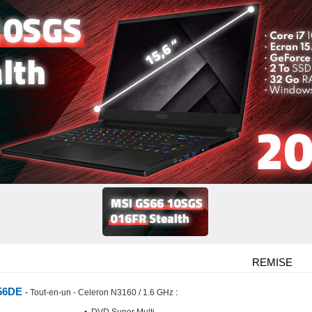
REMISE
056DE
-
Tout-en-un - Celeron N3160 / 1.6 GHz
: