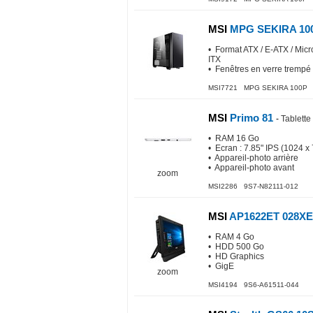
MSI
MPG SEKIRA 10
• Format ATX / E-ATX / Micr
ITX
• Fenêtres en verre trempé
MSI7721 MPG SEKIRA 100P
MSI
Primo 81
-
Tablette
• RAM 16 Go
• Ecran : 7.85" IPS (1024 x
• Appareil-photo arrière
• Appareil-photo avant
zoom
MSI2286 9S7-N82111-012
MSI
AP1622ET 028X
• RAM 4 Go
• HDD 500 Go
• HD Graphics
• GigE
zoom
MSI4194 9S6-A61511-044