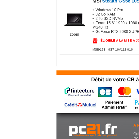
MSI
Stealth GS66 1
• Windows 10 Pro
• 32 Go RAM
• 2 To SSD NVMe
• Ecran 15.6" 1920 x 1080 
@240 Hz
• GeForce RTX 2080 SUP
zoom
ÉLIGIBLE A LA MISE A 
MSI9173 9S7-16V112-016
A 
Qu
No