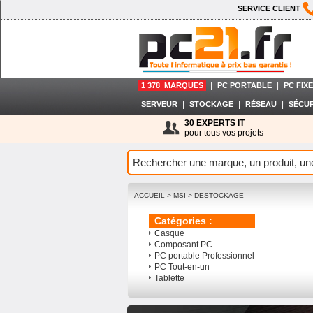
SERVICE CLIENT
|
|
1 378 MARQUES
PC PORTABLE
PC FIXE
|
|
|
SERVEUR
STOCKAGE
RÉSEAU
SÉCUR
30 EXPERTS IT
pour tous vos projets
ACCUEIL
>
MSI
>
DESTOCKAGE
Catégories :
Casque
Composant PC
PC portable Professionnel
PC Tout-en-un
Tablette