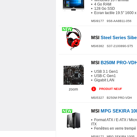
• Windows 10 Familial
• 4 Go RAM
• 128 Go SSD
• Ecran tactile 19.5" 1600 
MSI9177 9S6-AA8B11-056
MSI
Steel Series Sibe
MSI6382 S37-2100890-ST5
MSI
B250M PRO-VD
• USB 3.1 Gen1
• USB-C Gen1
• Gigabit LAN
zoom
PRODUIT NEUF
MSI5327 B250M PRO-VDH
MSI
MPG SEKIRA 10
• Format ATX / E-ATX / Micr
ITX
• Fenêtres en verre trempé
MSI9172 MPG SEKIRA 100P