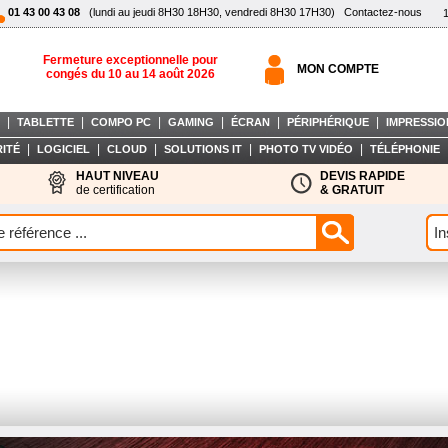
01 43 00 43 08
(lundi au jeudi 8H30 18H30, vendredi 8H30 17H30)
Contactez-nous
Fermeture exceptionnelle pour
MON COMPTE
congés du 10 au 14 août 2026
|
|
|
|
|
|
TABLETTE
COMPO PC
GAMING
ÉCRAN
PÉRIPHÉRIQUE
IMPRESSIO
|
|
|
|
|
ITÉ
LOGICIEL
CLOUD
SOLUTIONS IT
PHOTO TV VIDÉO
TÉLÉPHONIE
HAUT NIVEAU
DEVIS RAPIDE
de certification
& GRATUIT