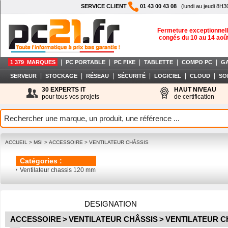
SERVICE CLIENT
01 43 00 43 08
(lundi au jeudi 8H3
Fermeture exceptionnell
congés du 10 au 14 aoû
|
|
|
|
|
1 379 MARQUES
PC PORTABLE
PC FIXE
TABLETTE
COMPO PC
G
|
|
|
|
|
|
SERVEUR
STOCKAGE
RÉSEAU
SÉCURITÉ
LOGICIEL
CLOUD
SO
30 EXPERTS IT
HAUT NIVEAU
pour tous vos projets
de certification
ACCUEIL
>
MSI
>
ACCESSOIRE
>
VENTILATEUR CHÂSSIS
Catégories :
Ventilateur chassis 120 mm
DESIGNATION
ACCESSOIRE
>
VENTILATEUR CHÂSSIS
>
VENTILATEUR C