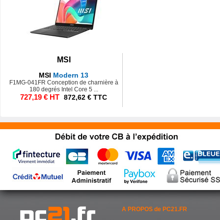
MSI
MSI
Modern 13
F1MG-041FR Conception de charnière à
180 degrés Intel Core 5 ...
727,19 € HT
872,62 € TTC
A PROPOS de PC21.FR