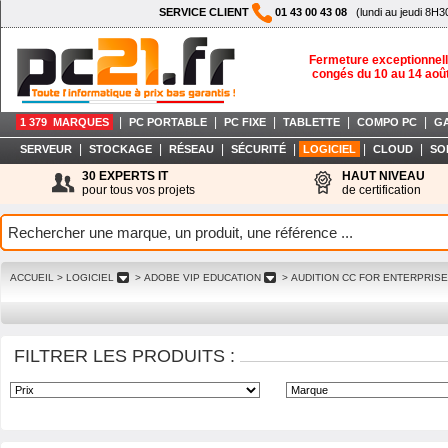
SERVICE CLIENT
01 43 00 43 08
(lundi au jeudi 8H3
Fermeture exceptionnell
congés du 10 au 14 aoû
|
|
|
|
|
1 379 MARQUES
PC PORTABLE
PC FIXE
TABLETTE
COMPO PC
G
|
|
|
|
|
|
SERVEUR
STOCKAGE
RÉSEAU
SÉCURITÉ
LOGICIEL
CLOUD
SO
30 EXPERTS IT
HAUT NIVEAU
pour tous vos projets
de certification
ACCUEIL
> LOGICIEL
> ADOBE VIP EDUCATION
> AUDITION CC FOR ENTERPRISE
FILTRER LES PRODUITS :