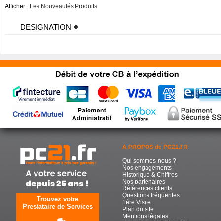
Afficher :
Les Nouveautés Produits
DESIGNATION
A PROPOS de PC21.FR
Qui sommes-nous ?
Nos engagements
Historique & Chiffres
Nos partenaires
Références clients
Questions fréquentes
Trouvez votre
1ère Visite
Prestataire de Services
Plan du site
Mentions légales