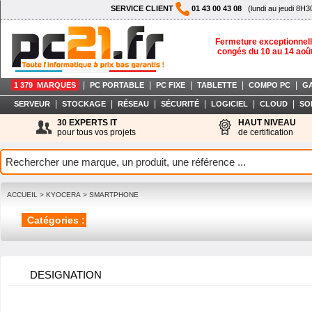
SERVICE CLIENT
01 43 00 43 08
(lundi au jeudi 8H3
Fermeture exceptionnell
congés du 10 au 14 aoû
|
|
|
|
|
1 379 MARQUES
PC PORTABLE
PC FIXE
TABLETTE
COMPO PC
G
|
|
|
|
|
|
SERVEUR
STOCKAGE
RÉSEAU
SÉCURITÉ
LOGICIEL
CLOUD
SO
30 EXPERTS IT
HAUT NIVEAU
pour tous vos projets
de certification
ACCUEIL
>
KYOCERA
>
SMARTPHONE
Catégories :
DESIGNATION