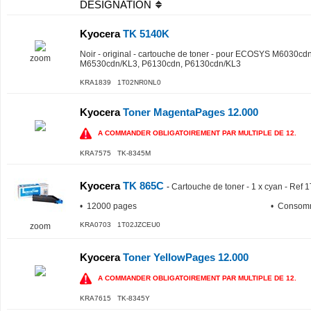
DESIGNATION
Kyocera
TK 5140K
Noir - original - cartouche de toner - pour ECOSYS M6030
zoom
M6530cdn/KL3, P6130cdn, P6130cdn/KL3
KRA1839 1T02NR0NL0
Kyocera
Toner MagentaPages 12.000
A COMMANDER OBLIGATOIREMENT PAR MULTIPLE DE 12.
KRA7575 TK-8345M
Kyocera
TK 865C
-
Cartouche de toner - 1 x cyan - Re
• 12000 pages
• Consom
KRA0703 1T02JZCEU0
zoom
Kyocera
Toner YellowPages 12.000
A COMMANDER OBLIGATOIREMENT PAR MULTIPLE DE 12.
KRA7615 TK-8345Y