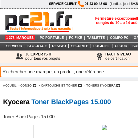
SERVICE CLIENT
01 43 00 43 08
(lundi au jeudi 8H3
Fermeture exceptionnell
congés du 10 au 14 aoû
|
|
|
|
|
1 378 MARQUES
PC PORTABLE
PC FIXE
TABLETTE
COMPO PC
G
|
|
|
|
|
|
SERVEUR
STOCKAGE
RÉSEAU
SÉCURITÉ
LOGICIEL
CLOUD
SO
30 EXPERTS IT
HAUT NIVEAU
pour tous vos projets
de certification
ACCUEIL
> CONSO
> CARTOUCHE ET TONER
> TONERS KYOCERA
Kyocera
Toner BlackPages 15.000
Toner BlackPages 15.000