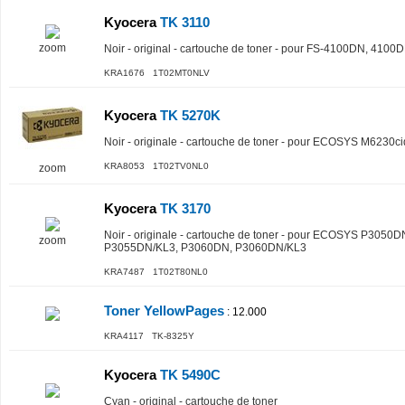
Kyocera
TK 3110
zoom
Noir - original - cartouche de toner - pour FS-4100DN, 4100
KRA1676 1T02MT0NLV
Kyocera
TK 5270K
Noir - originale - cartouche de toner - pour ECOSYS M6230
KRA8053 1T02TV0NL0
zoom
Kyocera
TK 3170
Noir - originale - cartouche de toner - pour ECOSYS P305
zoom
P3055DN/KL3, P3060DN, P3060DN/KL3
KRA7487 1T02T80NL0
Toner YellowPages
: 12.000
KRA4117 TK-8325Y
Kyocera
TK 5490C
Cyan - original - cartouche de toner