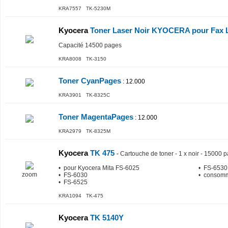
KRA7557 TK-5230M
Kyocera
Toner Laser Noir KYOCERA pour Fax 
Capacité 14500 pages
KRA8008 TK-3150
Toner CyanPages
: 12.000
KRA3901 TK-8325C
Toner MagentaPages
: 12.000
KRA2979 TK-8325M
Kyocera
TK 475
-
Cartouche de toner - 1 x noir - 15000 
• pour Kyocera Mita FS-6025
• FS-6530
zoom
• FS-6030
• consomm
• FS-6525
KRA1094 TK-475
Kyocera
TK 5140Y