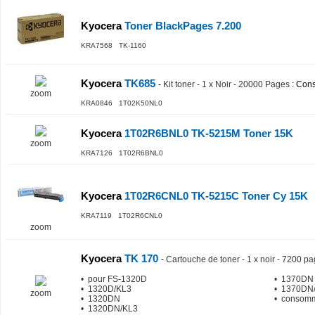
Kyocera
Toner BlackPages 7.200
KRA7568 TK-1160
Kyocera
TK685
-
Kit toner - 1 x Noir - 20000 Pages
: Con
zoom
KRA0846 1T02K50NL0
Kyocera
1T02R6BNL0 TK-5215M Toner 15K
zoom
KRA7126 1T02R6BNL0
Kyocera
1T02R6CNL0 TK-5215C Toner Cy 15K
KRA7119 1T02R6CNL0
zoom
Kyocera
TK 170
-
Cartouche de toner - 1 x noir - 7200 p
• pour FS-1320D
• 1370DN
• 1320D/KL3
• 1370DN
zoom
• 1320DN
• consomm
• 1320DN/KL3