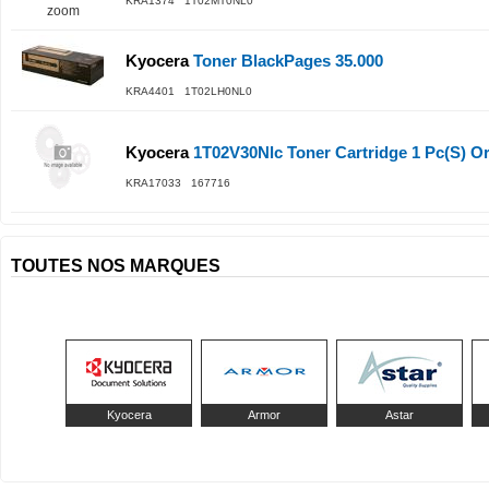
KRA1374 1T02MT0NL0
zoom
Kyocera
Toner BlackPages 35.000
KRA4401 1T02LH0NL0
Kyocera
1T02V30Nlc Toner Cartridge 1 Pc(S) Or
KRA17033 167716
TOUTES NOS MARQUES
Kyocera
Armor
Astar