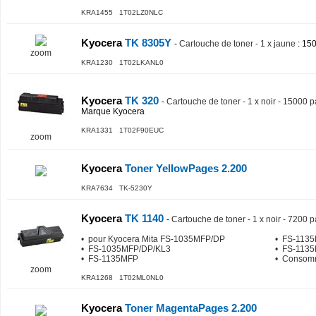
KRA1455 1T02LZ0NLC
Kyocera
TK 8305Y
-
Cartouche de toner - 1 x jaune
: 15
zoom
KRA1230 1T02LKANL0
Kyocera
TK 320
-
Cartouche de toner - 1 x noir - 15000 
Marque Kyocera
KRA1331 1T02F90EUC
zoom
Kyocera
Toner YellowPages 2.200
KRA7634 TK-5230Y
Kyocera
TK 1140
-
Cartouche de toner - 1 x noir - 7200 
• pour Kyocera Mita FS-1035MFP/DP
• FS-113
• FS-1035MFP/DP/KL3
• FS-113
• FS-1135MFP
• Consom
zoom
KRA1268 1T02ML0NL0
Kyocera
Toner MagentaPages 2.200