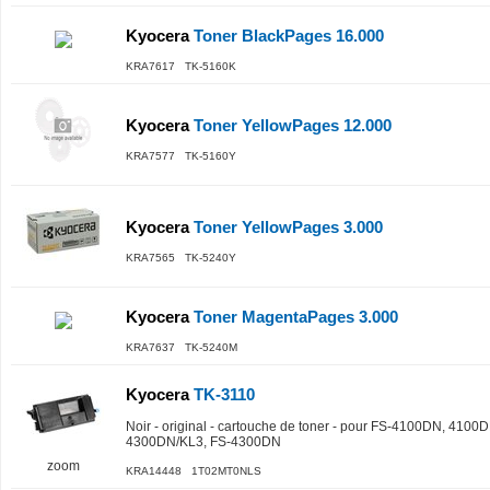
Kyocera
Toner BlackPages 16.000
KRA7617 TK-5160K
Kyocera
Toner YellowPages 12.000
KRA7577 TK-5160Y
Kyocera
Toner YellowPages 3.000
KRA7565 TK-5240Y
Kyocera
Toner MagentaPages 3.000
KRA7637 TK-5240M
Kyocera
TK-3110
Noir - original - cartouche de toner - pour FS-4100DN, 41
4300DN/KL3, FS-4300DN
zoom
KRA14448 1T02MT0NLS