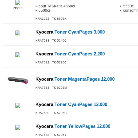
• pour TASKalfa 4550ci
• 5550ci
zoom
• 5500ci
• consomm
KRA1222 TK-8505K
Kyocera
Toner CyanPages 3.000
KRA7588 TK-5240C
Kyocera
Toner CyanPages 2.200
KRA7632 TK-5230C
Kyocera
Toner MagentaPages 12.000
KRA7633 TK-5205M
Kyocera
Toner CyanPages 12.000
KRA7630 TK-5205C
Kyocera
Toner YellowPages 12.000
KRA7638 TK-5205Y