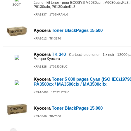
Jaune - kit toner - pour ECOSYS M6030cdn, M6030cdn/KL3
zoom
P6130cdn, P6130cdn/KL3
KRA1837 1T02NRANL0
Kyocera
Toner BlackPages 15.500
KRA7612 TK-3170
Kyocera
TK 340
-
Cartouche de toner - 1 x noir - 12000 
Marque Kyocera
KRA1328 1T02J00EUC
Kyocera
Toner 5 000 pages Cyan (ISO IEC/197
PA3500cx / MA3500cix / MA3500cifx
KRA16408 1T02YJCNL0
Kyocera
Toner BlackPages 15.000
KRA6846 TK-7300