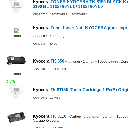
Kyocera
TONER KYOCERA TK-3190 BLACK K
3190 BL 1T02T60NL1 / 1T02T60NL0
KRA15772 1T02T60NL1 / 1T02T60NL0
Kyocera
Toner Laser Noir KYOCERA pour Impr
zoom
Capacité 15000 pages
KRA6940 TK450
Kyocera
TK 350
-
Kit toner - 1 x noir - 15000 pages
: Con
KRA0906 1T02LX0NL0
zoom
Kyocera
Tk-8115K Toner Cartridge 1 Pc(S) Origi
KRA45077 Z074357
Kyocera
TK 3110
-
Cartouche de toner - 1 x noir - 15500
Marque Kyocera