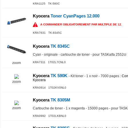
KRA1125 TK-580C
Kyocera
Toner CyanPages 12.000
A COMMANDER OBLIGATOIREMENT PAR MULTIPLE DE 12.
KRA7631 TK-8345C
Kyocera
TK 8345C
Cyan - originale - cartouche de toner - pour TASKalfa 2552ci
KRA7311 1T02L7CNL0
zoom
Kyocera
TK 590K
-
Kit toner - 1 x noir - 7000 pages
: Co
Kyocera
zoom
KRA0914 1T02KV0NL0
Kyocera
TK 8305M
zoom
Cartouche de toner - 1 x magenta - 15000 pages - pour TASK
KRA0992 1T02LKBNL0