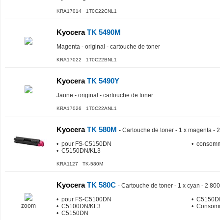
KRA17014 1T0C22CNL1
Kyocera
TK 5490M
Magenta - original - cartouche de toner
KRA17022 1T0C22BNL1
Kyocera
TK 5490Y
Jaune - original - cartouche de toner
KRA17026 1T0C22ANL1
Kyocera
TK 580M
-
Cartouche de toner - 1 x magenta - 
• pour FS-C5150DN
• consomm
• C5150DN/KL3
KRA1127 TK-580M
Kyocera
TK 580C
-
Cartouche de toner - 1 x cyan - 2 80
• pour FS-C5100DN
• C5150D
zoom
• C5100DN/KL3
• Consom
• C5150DN