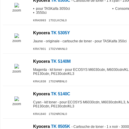
Kyocera
TK 8305C
-
Cartouche de toner - 1 x cyan - 15
• pour TASKalfa 3050ci
• Consom
zoom
• 3550ci
KRA0993 1T02LKCNL0
Kyocera
TK 5305Y
zoom
Jaune - originale - cartouche de toner - pour TASKalfa 350ci
KRA7801 1T02VMANL0
Kyocera
TK 5140M
Magenta - kit toner - pour ECOSYS M6030cdn, M6030cdn/K
zoom
P6130cdn, P6130cdn/KL3
KRA1838 1T02NRBNL0
Kyocera
TK 5140C
Cyan - kit toner - pour ECOSYS M6030cdn, M6030cdn/KL3,
zoom
P6130cdn, P6130cdn/KL3
KRA1840 1T02NRCNL0
Kyocera
TK 8505K
-
Cartouche de toner - 1 x noir - 300