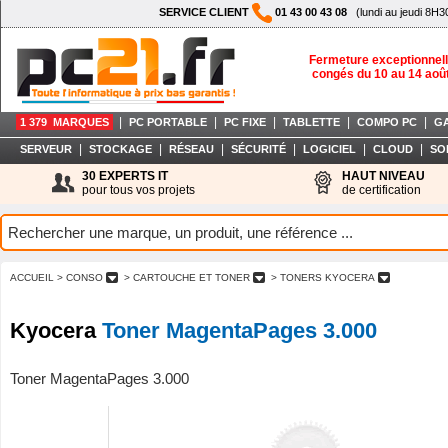
SERVICE CLIENT
01 43 00 43 08
(lundi au jeudi 8H3
Fermeture exceptionnell
congés du 10 au 14 aoû
|
|
|
|
|
1 379 MARQUES
PC PORTABLE
PC FIXE
TABLETTE
COMPO PC
G
|
|
|
|
|
|
SERVEUR
STOCKAGE
RÉSEAU
SÉCURITÉ
LOGICIEL
CLOUD
SO
30 EXPERTS IT
HAUT NIVEAU
pour tous vos projets
de certification
ACCUEIL
> CONSO
> CARTOUCHE ET TONER
> TONERS KYOCERA
Kyocera
Toner MagentaPages 3.000
Toner MagentaPages 3.000