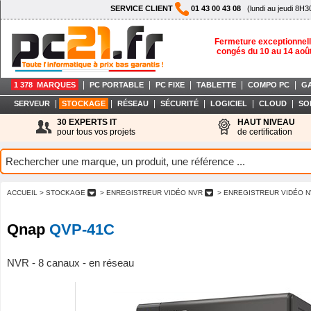
SERVICE CLIENT
01 43 00 43 08
(lundi au jeudi 8H3
Fermeture exceptionnell
congés du 10 au 14 aoû
|
|
|
|
|
1 378 MARQUES
PC PORTABLE
PC FIXE
TABLETTE
COMPO PC
G
|
|
|
|
|
|
SERVEUR
STOCKAGE
RÉSEAU
SÉCURITÉ
LOGICIEL
CLOUD
SO
30 EXPERTS IT
HAUT NIVEAU
pour tous vos projets
de certification
ACCUEIL
> STOCKAGE
> ENREGISTREUR VIDÉO NVR
> ENREGISTREUR VIDÉO N
Qnap
QVP-41C
NVR - 8 canaux - en réseau