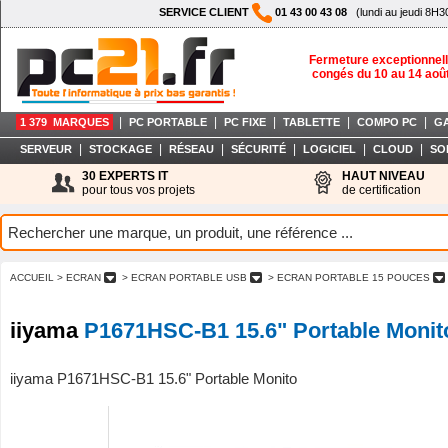
SERVICE CLIENT
01 43 00 43 08
(lundi au jeudi 8H3
Fermeture exceptionnell
congés du 10 au 14 aoû
|
|
|
|
|
1 379 MARQUES
PC PORTABLE
PC FIXE
TABLETTE
COMPO PC
G
|
|
|
|
|
|
SERVEUR
STOCKAGE
RÉSEAU
SÉCURITÉ
LOGICIEL
CLOUD
SO
30 EXPERTS IT
HAUT NIVEAU
pour tous vos projets
de certification
ACCUEIL
> ECRAN
> ECRAN PORTABLE USB
> ECRAN PORTABLE 15 POUCES
iiyama
P1671HSC-B1 15.6" Portable Monit
iiyama P1671HSC-B1 15.6" Portable Monito