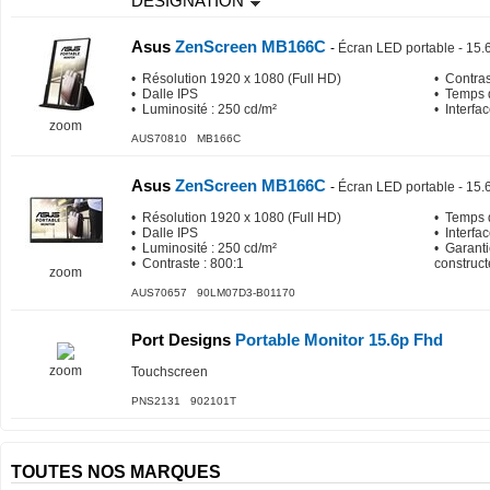
DESIGNATION
Asus
ZenScreen MB166C
-
Écran LED portable - 15.
• Résolution 1920 x 1080 (Full HD)
• Contras
• Dalle IPS
• Temps 
• Luminosité : 250 cd/m²
• Interfa
zoom
AUS70810 MB166C
Asus
ZenScreen MB166C
-
Écran LED portable - 15.
• Résolution 1920 x 1080 (Full HD)
• Temps 
• Dalle IPS
• Interfa
• Luminosité : 250 cd/m²
• Garanti
• Contraste : 800:1
construct
zoom
AUS70657 90LM07D3-B01170
Port Designs
Portable Monitor 15.6p Fhd
zoom
Touchscreen
PNS2131 902101T
TOUTES NOS MARQUES