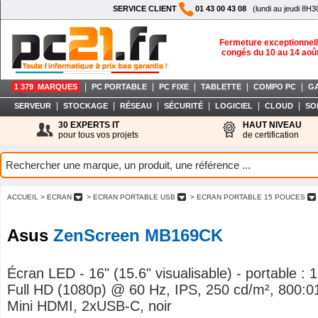
SERVICE CLIENT
01 43 00 43 08
(lundi au jeudi 8H3
Fermeture exceptionnell
congés du 10 au 14 aoû
|
|
|
|
|
1 379 MARQUES
PC PORTABLE
PC FIXE
TABLETTE
COMPO PC
G
|
|
|
|
|
|
SERVEUR
STOCKAGE
RÉSEAU
SÉCURITÉ
LOGICIEL
CLOUD
SO
30 EXPERTS IT
HAUT NIVEAU
pour tous vos projets
de certification
ACCUEIL
> ECRAN
> ECRAN PORTABLE USB
> ECRAN PORTABLE 15 POUCES
Asus
ZenScreen MB169CK
Écran LED - 16" (15.6" visualisable) - portable :
Full HD (1080p) @ 60 Hz, IPS, 250 cd/m², 800:0
Mini HDMI, 2xUSB-C, noir