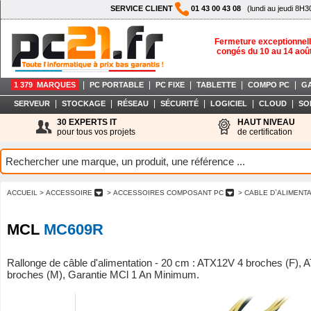
SERVICE CLIENT
01 43 00 43 08
(lundi au jeudi 8H3
Fermeture exceptionnell
congés du 10 au 14 aoû
|
|
|
|
|
1 379 MARQUES
PC PORTABLE
PC FIXE
TABLETTE
COMPO PC
G
|
|
|
|
|
|
SERVEUR
STOCKAGE
RÉSEAU
SÉCURITÉ
LOGICIEL
CLOUD
SO
30 EXPERTS IT
HAUT NIVEAU
pour tous vos projets
de certification
ACCUEIL
> ACCESSOIRE
> ACCESSOIRES COMPOSANT PC
> CABLE D`ALIMENT
MCL
MC609R
Rallonge de câble d'alimentation - 20 cm : ATX12V 4 broches (F),
broches (M), Garantie MCl 1 An Minimum.