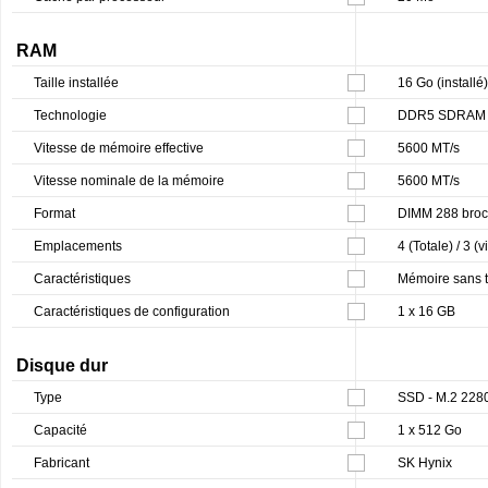
RAM
Taille installée
16 Go (install
Technologie
DDR5 SDRAM
Vitesse de mémoire effective
5600 MT/s
Vitesse nominale de la mémoire
5600 MT/s
Format
DIMM 288 bro
Emplacements
4 (Totale) / 3 (v
Caractéristiques
Mémoire sans 
Caractéristiques de configuration
1 x 16 GB
Disque dur
Type
SSD - M.2 228
Capacité
1 x 512 Go
Fabricant
SK Hynix