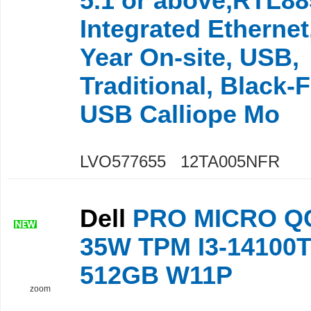
5.1 or above,RTL88
Integrated Ethernet
Year On-site, USB,
Traditional, Black-
USB Calliope Mo
LVO577655 12TA005NFR
Dell
PRO MICRO Q
35W TPM I3-14100
512GB W11P
zoom