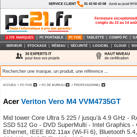
SERVICE CLIENT
01 43 00 43 08
(lundi au jeudi 8H3
Fermeture exceptionnell
congés du 10 au 14 aoû
|
|
|
|
|
1 378 MARQUES
PC PORTABLE
PC FIXE
TABLETTE
COMPO PC
G
|
|
|
|
|
|
SERVEUR
STOCKAGE
RÉSEAU
SÉCURITÉ
LOGICIEL
CLOUD
SO
30 EXPERTS IT
HAUT NIVEAU
pour tous vos projets
de certification
ACCUEIL
> PC FIXE
> PC DE BUREAU
> PROFESSIONNEL
Acer
Veriton Vero M4 VVM4735GT
Mid tower Core Ultra 5 225 / jusqu'à 4.9 GHz - 
SSD 512 Go - DVD SuperMulti - Intel Graphics - 
Ethernet, IEEE 802.11ax (Wi-Fi 6), Bluetooth 5.4