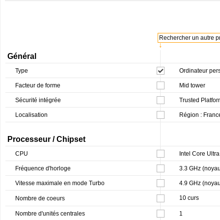
Rechercher un autre pr
↓
Général
Type
Ordinateur per
Facteur de forme
Mid tower
Sécurité intégrée
Trusted Platfo
Localisation
Région : Franc
Processeur / Chipset
CPU
Intel Core Ultra
Fréquence d'horloge
3.3 GHz (noyau
Vitesse maximale en mode Turbo
4.9 GHz (noyau
10 curs
Nombre de coeurs
Nombre d'unités centrales
1