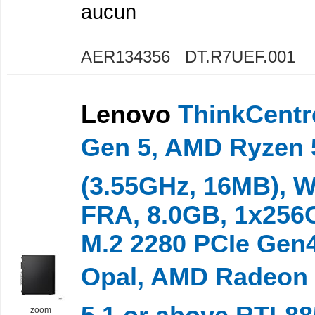
aucun
AER134356 DT.R7UEF.001
Lenovo
ThinkCentr
Gen 5, AMD Ryzen
(3.55GHz, 16MB), 
FRA, 8.0GB, 1x25
M.2 2280 PCIe Gen
Opal, AMD Radeon
zoom