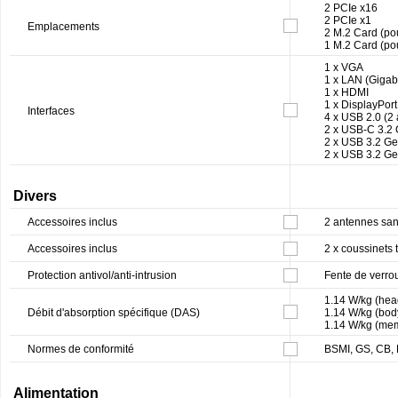
2 PCIe x16
2 PCIe x1
Emplacements
2 M.2 Card (po
1 M.2 Card (p
1 x VGA
1 x LAN (Gigabi
1 x HDMI
1 x DisplayPort
Interfaces
4 x USB 2.0 (2 à
2 x USB-C 3.2
2 x USB 3.2 Ge
2 x USB 3.2 Ge
Divers
Accessoires inclus
2 antennes sans
Accessoires inclus
2 x coussinets 
Protection antivol/anti-intrusion
Fente de verro
1.14 W/kg (hea
Débit d'absorption spécifique (DAS)
1.14 W/kg (bod
1.14 W/kg (me
Normes de conformité
BSMI, GS, CB,
Alimentation