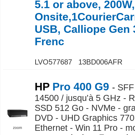
5.1 or above, 200W
Onsite,1CourierCar
USB, Calliope Gen 
Frenc
LVO577687 13BD006AFR
HP
Pro 400 G9
-
SFF 
14500 / jusqu'à 5 GHz - 
SSD 512 Go - NVMe - gra
DVD - UHD Graphics 770 
Ethernet - Win 11 Pro - m
zoom