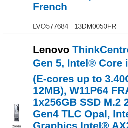
French
LVO577684 13DM0050FR
Lenovo
ThinkCentr
Gen 5, Intel® Core
(E-cores up to 3.4
12MB), W11P64 FRA
1x256GB SSD M.2 2
Gen4 TLC Opal, In
Graphics,Intel® AX
zoom