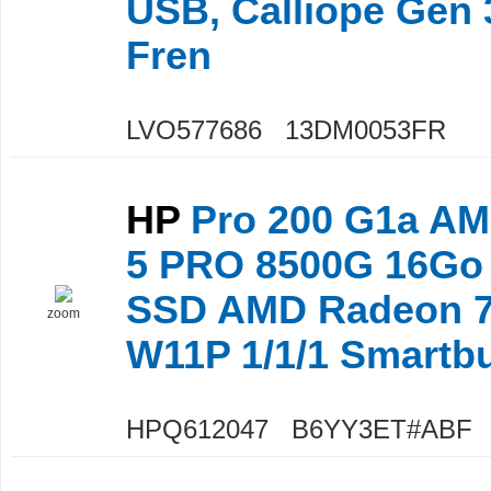
USB, Calliope Gen 
Fren
LVO577686 13DM0053FR
HP
Pro 200 G1a AM
5 PRO 8500G 16Go
SSD AMD Radeon 
zoom
W11P 1/1/1 Smartb
HPQ612047 B6YY3ET#ABF