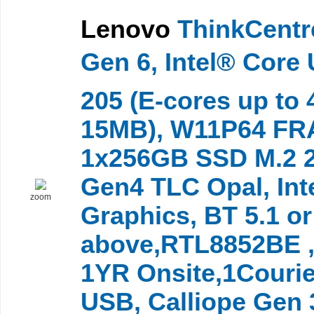
Lenovo
ThinkCentr
Gen 6, Intel® Core 
205 (E-cores up to
15MB), W11P64 FRA
1x256GB SSD M.2 2
Gen4 TLC Opal, Int
zoom
Graphics, BT 5.1 or
above,RTL8852BE ,
1YR Onsite,1Courie
USB, Calliope Gen 