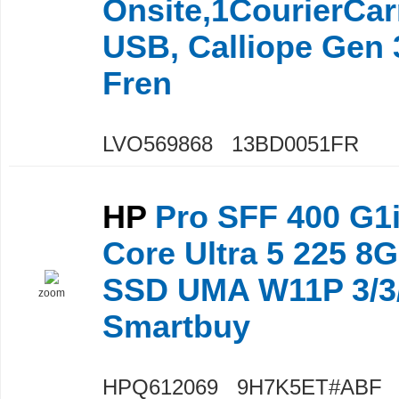
Onsite,1CourierCar
USB, Calliope Gen 
Fren
LVO569868 13BD0051FR
HP
Pro SFF 400 G1i 
Core Ultra 5 225 8
SSD UMA W11P 3/3
zoom
Smartbuy
HPQ612069 9H7K5ET#ABF