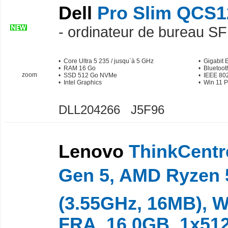
Dell
Pro Slim QCS
- ordinateur de bureau S
• Core Ultra 5 235 / jusqu`à 5 GHz
• Gigabit 
• RAM 16 Go
• Bluetoot
zoom
• SSD 512 Go NVMe
• IEEE 802
• Intel Graphics
• Win 11 P
DLL204266 J5F96
Lenovo
ThinkCentr
Gen 5, AMD Ryzen
(3.55GHz, 16MB), 
FRA, 16.0GB, 1x5