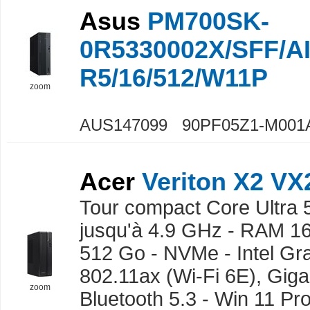
Asus
PM700SK-
0R5330002X/SFF/A
R5/16/512/W11P
zoom
AUS147099 90PF05Z1-M001
Acer
Veriton X2 V
Tour compact Core Ultra 5
jusqu'à 4.9 GHz - RAM 1
512 Go - NVMe - Intel Gr
802.11ax (Wi-Fi 6E), Giga
zoom
Bluetooth 5.3 - Win 11 Pro