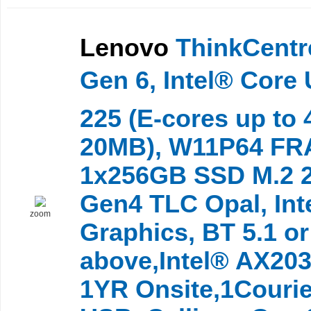
Lenovo
ThinkCentr
Gen 6, Intel® Core 
225 (E-cores up to
20MB), W11P64 FRA
1x256GB SSD M.2 2
Gen4 TLC Opal, Int
zoom
Graphics, BT 5.1 or
above,Intel® AX203
1YR Onsite,1Courie