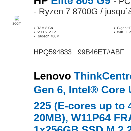
HP
Elite 805 G9
-
PC
- Ryzen 7 8700G / jusqu`
zoom
• RAM 8 Go
• Gigabit 
• SSD 512 Go
• Win 11 P
• Radeon 780M
HPQ594833 99B46ET#ABF
Lenovo
ThinkCentr
Gen 6, Intel® Core 
225 (E-cores up to
20MB), W11P64 FRA
1x256GB SSD M.2 2