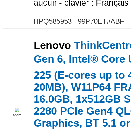
aucun - clavier : Français
HPQ585953 99P70ET#ABF
Lenovo
ThinkCentr
Gen 6, Intel® Core 
225 (E-cores up to
20MB), W11P64 FR
16.0GB, 1x512GB 
2280 PCIe Gen4 QLC
zoom
Graphics, BT 5.1 or