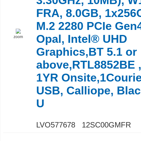
3.30GHz, 10MB), W
FRA, 8.0GB, 1x25
M.2 2280 PCIe Gen
Opal, Intel® UHD
zoom
Graphics,BT 5.1 or
above,RTL8852BE ,
1YR Onsite,1Courie
USB, Calliope, Bla
U
LVO577678 12SC00GMFR