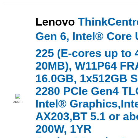
Lenovo
ThinkCentr
Gen 6, Intel® Core 
225 (E-cores up to
20MB), W11P64 FR
16.0GB, 1x512GB 
2280 PCIe Gen4 TL
Intel® Graphics,Int
zoom
AX203,BT 5.1 or ab
200W, 1YR