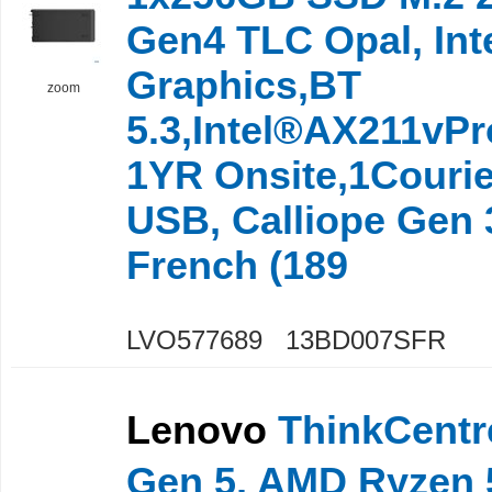
Gen4 TLC Opal, Int
Graphics,BT
zoom
5.3,Intel®AX211vPr
1YR Onsite,1Courie
USB, Calliope Gen 
French (189
LVO577689 13BD007SFR
Lenovo
ThinkCentr
Gen 5, AMD Ryzen