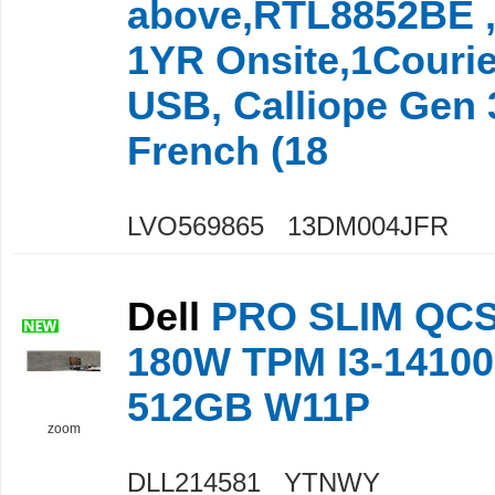
above,RTL8852BE ,
1YR Onsite,1Courie
USB, Calliope Gen 
French (18
LVO569865 13DM004JFR
Dell
PRO SLIM QCS
180W TPM I3-1410
512GB W11P
zoom
DLL214581 YTNWY