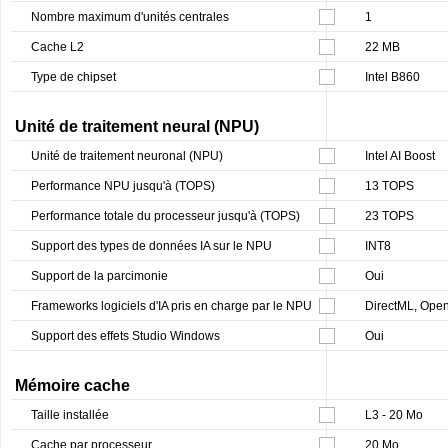
Nombre maximum d'unités centrales
1
Cache L2
22 MB
Type de chipset
Intel B860
Unité de traitement neural (NPU)
Unité de traitement neuronal (NPU)
Intel AI Boost
Performance NPU jusqu'à (TOPS)
13 TOPS
Performance totale du processeur jusqu'à (TOPS)
23 TOPS
Support des types de données IA sur le NPU
INT8
Support de la parcimonie
Oui
Frameworks logiciels d'IA pris en charge par le NPU
DirectML, Op
Support des effets Studio Windows
Oui
Mémoire cache
Taille installée
L3 - 20 Mo
Cache par processeur
20 Mo