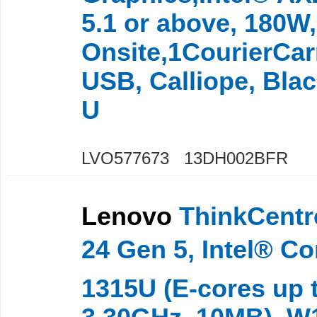
5.1 or above, 180W
Onsite,1CourierCar
USB, Calliope, Bla
U
LVO577673 13DH002BFR
Lenovo
ThinkCentr
24 Gen 5, Intel® Cor
1315U (E-cores up 