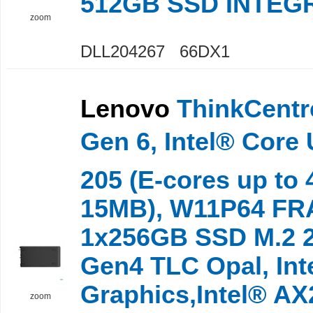
512GB SSD INTEG
zoom
DLL204267 66DX1
Lenovo
ThinkCentr
Gen 6, Intel® Core 
205 (E-cores up to
15MB), W11P64 FRA
1x256GB SSD M.2 2
Gen4 TLC Opal, Int
Graphics,Intel® AX
zoom