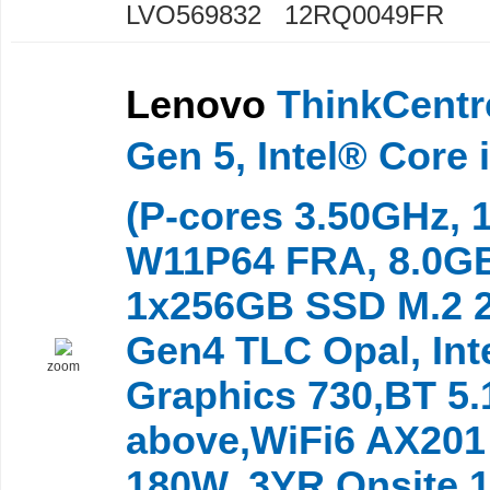
LVO569832 12RQ0049FR
Lenovo
ThinkCentr
Gen 5, Intel® Core 
(P-cores 3.50GHz, 
W11P64 FRA, 8.0G
1x256GB SSD M.2 2
Gen4 TLC Opal, In
zoom
Graphics 730,BT 5.
above,WiFi6 AX201
180W, 3YR Onsite,1