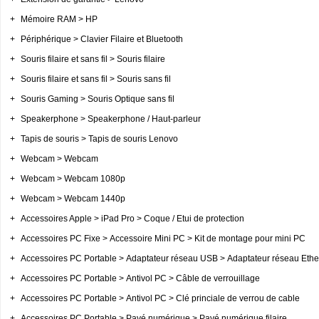
+
Mémoire RAM > HP
+
Périphérique > Clavier Filaire et Bluetooth
+
Souris filaire et sans fil > Souris filaire
+
Souris filaire et sans fil > Souris sans fil
+
Souris Gaming > Souris Optique sans fil
+
Speakerphone > Speakerphone / Haut-parleur
+
Tapis de souris > Tapis de souris Lenovo
+
Webcam > Webcam
+
Webcam > Webcam 1080p
+
Webcam > Webcam 1440p
+
Accessoires Apple > iPad Pro > Coque / Etui de protection
+
Accessoires PC Fixe > Accessoire Mini PC > Kit de montage pour mini PC
+
Accessoires PC Portable > Adaptateur réseau USB > Adaptateur réseau Ethe
+
Accessoires PC Portable > Antivol PC > Câble de verrouillage
+
Accessoires PC Portable > Antivol PC > Clé princiale de verrou de cable
+
Accessoires PC Portable > Pavé numérique > Pavé numérique filaire