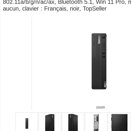
802.11a/b/g/n/ac/ax, Bluetooth 5.1, Win 11 Pro, m
aucun, clavier : Français, noir, TopSeller
zoom