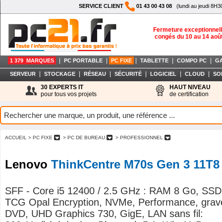
SERVICE CLIENT
01 43 00 43 08
(lundi au jeudi 8H3
Fermeture exceptionnell
congés du 10 au 14 aoû
|
|
|
|
|
1 379 MARQUES
PC PORTABLE
PC FIXE
TABLETTE
COMPO PC
G
|
|
|
|
|
|
SERVEUR
STOCKAGE
RÉSEAU
SÉCURITÉ
LOGICIEL
CLOUD
SO
30 EXPERTS IT
HAUT NIVEAU
pour tous vos projets
de certification
ACCUEIL
> PC FIXE
> PC DE BUREAU
> PROFESSIONNEL
Lenovo
ThinkCentre M70s Gen 3 11T8
SFF - Core i5 12400 / 2.5 GHz : RAM 8 Go, SSD
TCG Opal Encryption, NVMe, Performance, grav
DVD, UHD Graphics 730, GigE, LAN sans fil: