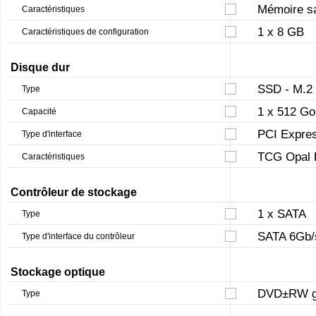
Mémoire sa
Caractéristiques
1 x 8 GB
Caractéristiques de configuration
Disque dur
SSD - M.2
Type
1 x 512 Go
Capacité
PCI Expres
Type d'interface
TCG Opal 
Caractéristiques
Contrôleur de stockage
1 x SATA
Type
SATA 6Gb/
Type d'interface du contrôleur
Stockage optique
DVD±RW gr
Type