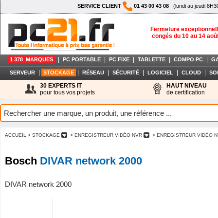
SERVICE CLIENT
01 43 00 43 08
(lundi au jeudi 8H3
Fermeture exceptionnell
congés du 10 au 14 aoû
|
|
|
|
|
1 378 MARQUES
PC PORTABLE
PC FIXE
TABLETTE
COMPO PC
G
|
|
|
|
|
|
SERVEUR
STOCKAGE
RÉSEAU
SÉCURITÉ
LOGICIEL
CLOUD
SO
30 EXPERTS IT
HAUT NIVEAU
pour tous vos projets
de certification
ACCUEIL
> STOCKAGE
> ENREGISTREUR VIDÉO NVR
> ENREGISTREUR VIDÉO N
Bosch
DIVAR network 2000
DIVAR network 2000