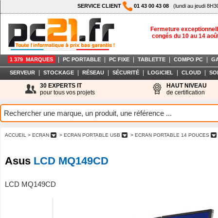
SERVICE CLIENT
01 43 00 43 08
(lundi au jeudi 8H3
Fermeture exceptionnell
congés du 10 au 14 aoû
|
|
|
|
|
1 379 MARQUES
PC PORTABLE
PC FIXE
TABLETTE
COMPO PC
G
|
|
|
|
|
|
SERVEUR
STOCKAGE
RÉSEAU
SÉCURITÉ
LOGICIEL
CLOUD
SO
30 EXPERTS IT
HAUT NIVEAU
pour tous vos projets
de certification
ACCUEIL
> ECRAN
> ECRAN PORTABLE USB
> ECRAN PORTABLE 14 POUCES
Asus
LCD MQ149CD
LCD MQ149CD