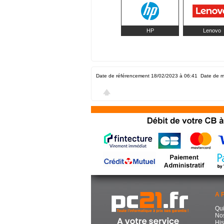
HP
Lenovo
Date de référencement 18/02/2023 à 06:41
Date de m
A 
Qu
No
His