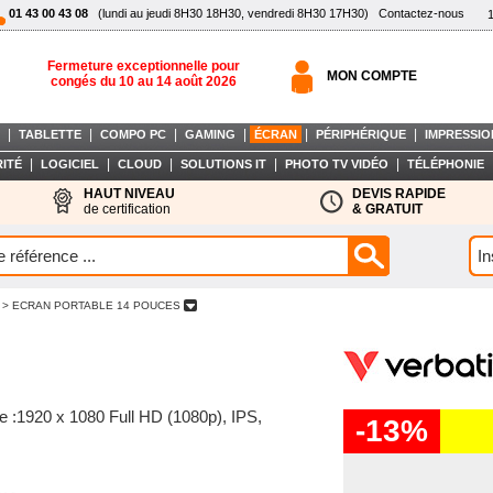
01 43 00 43 08
(lundi au jeudi 8H30 18H30, vendredi 8H30 17H30)
Contactez-nous
Fermeture exceptionnelle pour
MON COMPTE
congés du 10 au 14 août 2026
|
|
|
|
|
|
TABLETTE
COMPO PC
GAMING
ÉCRAN
PÉRIPHÉRIQUE
IMPRESSIO
|
|
|
|
|
ITÉ
LOGICIEL
CLOUD
SOLUTIONS IT
PHOTO TV VIDÉO
TÉLÉPHONIE
HAUT NIVEAU
DEVIS RAPIDE
de certification
& GRATUIT
> ECRAN PORTABLE 14 POUCES
ile :1920 x 1080 Full HD (1080p), IPS,
-13%