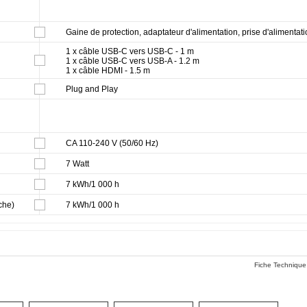
Gaine de protection, adaptateur d'alimentation, prise d'alimentat
1 x câble USB-C vers USB-C - 1 m
1 x câble USB-C vers USB-A - 1.2 m
1 x câble HDMI - 1.5 m
Plug and Play
CA 110-240 V (50/60 Hz)
7 Watt
7 kWh/1 000 h
che)
7 kWh/1 000 h
Fiche Technique