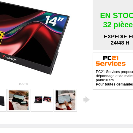
EN STO
32 pièc
EXPEDIE E
24/48 H
PC21 Services propose 
dépannage et de maint
particuliers.
zoom
Pour toutes demandes