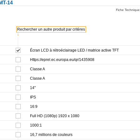
MT-14
Fiche Technique
Rechercher un autre produit par critères
↓
Écran LCD à rétroéclairage LED / matrice active TFT
Https://eprel.ec.europa.eu/qr/1435908
Classe A
Classe A
14"
IPS
16:9
Full HD (1080p) 1920 x 1080
1000:1
16,7 millions de couleurs