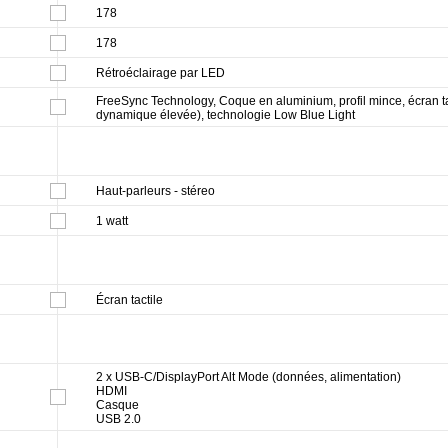
178
178
Rétroéclairage par LED
FreeSync Technology, Coque en aluminium, profil mince, écran t
dynamique élevée), technologie Low Blue Light
Haut-parleurs - stéreo
1 watt
Écran tactile
2 x USB-C/DisplayPort Alt Mode (données, alimentation)
HDMI
Casque
USB 2.0