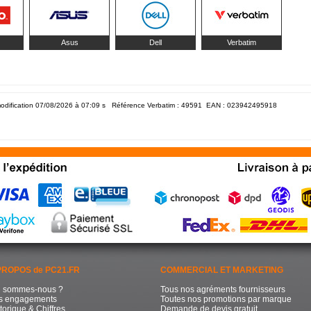
Asus
Dell
Verbatim
odification 07/08/2026 à 07:09
s Référence Verbatim : 49591 EAN :
023942495918
PROPOS de PC21.FR
COMMERCIAL ET MARKETING
i sommes-nous ?
Tous nos agréments fournisseurs
s engagements
Toutes nos promotions par marque
torique & Chiffres
Demande de devis gratuit