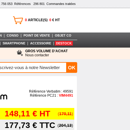
1 756 053
Références
296 801
Commandes traitées
0
ARTICLE(S)
0
€ HT
|
|
|
N
CONSO
POINT DE VENTE
OBJET CO
|
|
|
SMARTPHONE
ACCESSOIRE
DESTOCK
GROS VOLUME D'ACHAT
Nous contacter
Référence Verbatim : 49591
Référence PC21 :
VIM4491
148,11 €
HT
(
170,11
)
177,73 €
TTC
(
204,13
)