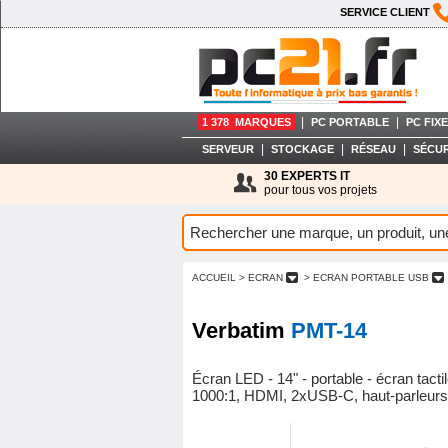
SERVICE CLIENT
|
|
1 378 MARQUES
PC PORTABLE
PC FIXE
|
|
|
SERVEUR
STOCKAGE
RÉSEAU
SÉCUR
30 EXPERTS IT
pour tous vos projets
ACCUEIL
> ECRAN
> ECRAN PORTABLE USB
Verbatim
PMT-14
Écran LED - 14" - portable - écran tact
1000:1, HDMI, 2xUSB-C, haut-parleurs