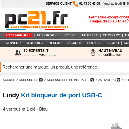
SERVICE CLIENT
01 43 00 43 08
(lundi au jeudi 8H3
Fermeture exceptionnell
congés du 10 au 14 aoû
|
|
|
|
|
1 378 MARQUES
PC PORTABLE
PC FIXE
TABLETTE
COMPO PC
G
|
|
|
|
|
|
SERVEUR
STOCKAGE
RÉSEAU
SÉCURITÉ
LOGICIEL
CLOUD
SO
30 EXPERTS IT
HAUT NIVEAU
pour tous vos projets
de certification
ACCUEIL
> ACCESSOIRE
> ACCESSOIRES PC PORTABLE
> ANTIVOL PC
> BL
Lindy
Kit bloqueur de port USB-C
4 verrous et 1 clé - Bleu