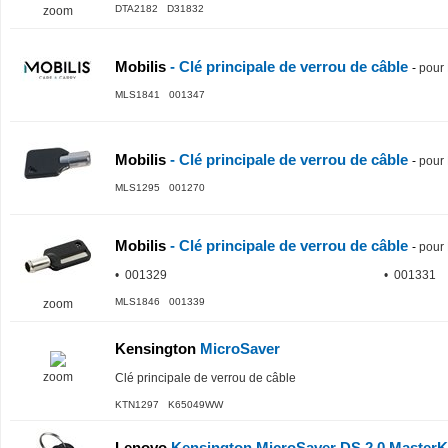
DTA2182 D31832
zoom
Mobilis
- Clé principale de verrou de câble
-
pour
MLS1841 001347
Mobilis
- Clé principale de verrou de câble
-
pour
MLS1295 001270
Mobilis
- Clé principale de verrou de câble
-
pour
• 001329
• 001331
MLS1846 001339
zoom
Kensington
MicroSaver
zoom
Clé principale de verrou de câble
KTN1297 K65049WW
Lenovo
Kensington MicroSaver DS 2.0 Master