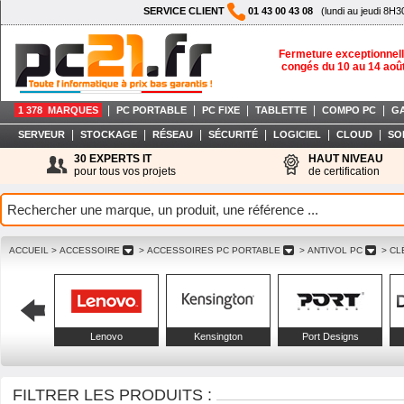
SERVICE CLIENT
01 43 00 43 08
(lundi au jeudi 8H3
Fermeture exceptionnell
congés du 10 au 14 aoû
|
|
|
|
|
1 378 MARQUES
PC PORTABLE
PC FIXE
TABLETTE
COMPO PC
G
|
|
|
|
|
|
SERVEUR
STOCKAGE
RÉSEAU
SÉCURITÉ
LOGICIEL
CLOUD
SO
30 EXPERTS IT
HAUT NIVEAU
pour tous vos projets
de certification
ACCUEIL
> ACCESSOIRE
> ACCESSOIRES PC PORTABLE
> ANTIVOL PC
> CL
Lenovo
Kensington
Port Designs
FILTRER LES PRODUITS :