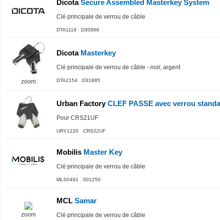
Dicota
Secure Assembled Masterkey System
Clé principale de verrou de câble
DTA1119 D30888
Dicota
Masterkey
Clé principale de verrou de câble - noir, argent
DTA2154 D31885
zoom
Urban Factory
CLEF PASSE avec verrou standa
Pour CRS21UF
URY1220 CRS22UF
Mobilis
Master Key
Clé principale de verrou de câble
MLS0491 001250
MCL
Samar
zoom
Clé principale de verrou de câble