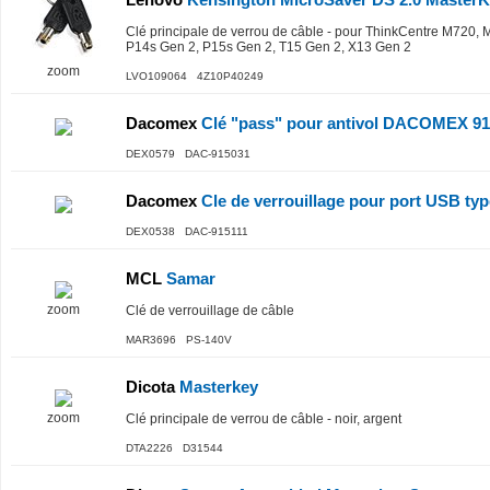
Clé principale de verrou de câble - pour ThinkCentre M720,
P14s Gen 2, P15s Gen 2, T15 Gen 2, X13 Gen 2
zoom
LVO109064 4Z10P40249
Dacomex
Clé "pass" pour antivol DACOMEX 91
DEX0579 DAC-915031
Dacomex
Cle de verrouillage pour port USB ty
DEX0538 DAC-915111
MCL
Samar
zoom
Clé de verrouillage de câble
MAR3696 PS-140V
Dicota
Masterkey
zoom
Clé principale de verrou de câble - noir, argent
DTA2226 D31544