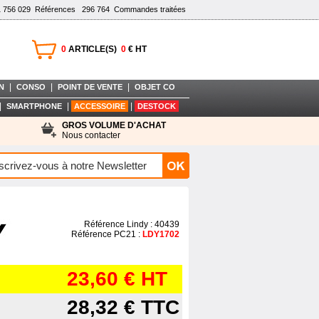
1 756 029
Références
296 764
Commandes traitées
0
ARTICLE(S)
0
€ HT
|
|
|
N
CONSO
POINT DE VENTE
OBJET CO
|
|
|
SMARTPHONE
ACCESSOIRE
DESTOCK
GROS VOLUME D'ACHAT
Nous contacter
Référence Lindy : 40439
Référence PC21 :
LDY1702
23,60 €
HT
28,32 €
TTC