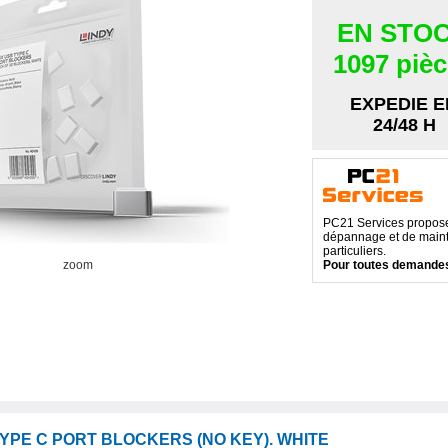
EN STO
1097 piè
EXPEDIE E
24/48 H
PC21 Services propose 
dépannage et de maint
particuliers.
zoom
Pour toutes demandes
TYPE C PORT BLOCKERS (NO KEY). WHITE