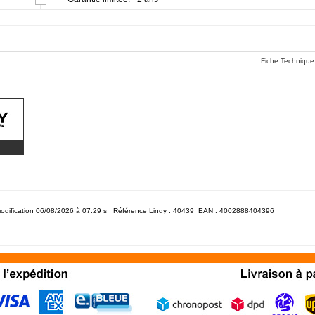
Fiche Technique
odification 06/08/2026 à 07:29
s Référence Lindy : 40439 EAN :
4002888404396