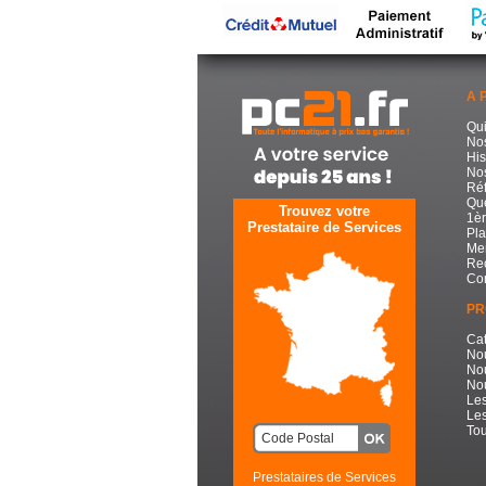
A 
Qu
No
His
Nos
Réf
Que
Trouvez votre
1èr
Prestataire de Services
Pla
Men
Re
Con
PR
Cat
No
No
Nou
Les
Les
Tou
Prestataires de Services