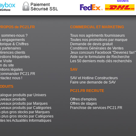
PROPOS de PC21.FR
COMMERCIAL ET MARKETING
i sommes-nous ?
Tous nos agréments fournisseurs
s engagements
Toutes nos promotions par marque
torique & Chiffres
Demande de devis gratuit
 partenaires
Conditions Générales de Ventes
érences clients
Jeux concours Facebook "Devenez fan"
stions fréquentes
Aide sur le formulaire de Recherche
e Visite
Les 50 derniers mots clés recherchés
n du site
tions légales
SAV
commander PC21.FR
tactez nous !
SAV et Hotline Constructeurs
Faire une demande de SAV
ODUITS
PC21.FR RECRUTE
alogue produits par Univers
uveaux produits
Offres d'emplois
uveaux produits par Marques
Offres de stages
veaux produits par Catégories
Franchise de services PC21.FR
 plus gros stocks par Marques
 plus gros stocks par Catégories
tes les Actualités Informatiques