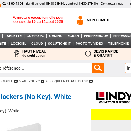
01 43 00 43 08
(lundi au jeudi 8H30 18H30, vendredi 8H30 17H30)
Contactez-nous
Fermeture exceptionnelle pour
MON COMPTE
congés du 10 au 14 août 2026
|
|
|
|
|
|
TABLETTE
COMPO PC
GAMING
ÉCRAN
PÉRIPHÉRIQUE
IMPRESSIO
|
|
|
|
|
ITÉ
LOGICIEL
CLOUD
SOLUTIONS IT
PHOTO TV VIDÉO
TÉLÉPHONIE
HAUT NIVEAU
DEVIS RAPIDE
de certification
& GRATUIT
PORTABLE
> ANTIVOL PC
> BLOQUEUR DE PORTS USB
lockers (No Key). White
ey). White