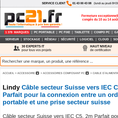
SERVICE CLIENT
01 43 00 43 08
(lundi au jeudi 8H3
Fermeture exceptionnell
congés du 10 au 14 aoû
|
|
|
|
|
1 378 MARQUES
PC PORTABLE
PC FIXE
TABLETTE
COMPO PC
G
|
|
|
|
|
|
SERVEUR
STOCKAGE
RÉSEAU
SÉCURITÉ
LOGICIEL
CLOUD
SO
30 EXPERTS IT
HAUT NIVEAU
pour tous vos projets
de certification
ACCUEIL
> ACCESSOIRE
> ACCESSOIRES COMPOSANT PC
> CABLE D`ALIMENT
Lindy
Câble secteur Suisse vers IEC 
Parfait pour la connexion entre un ord
portable et une prise secteur suisse
Câble secteur Suisse vers IEC C5, 2m Parfait pou