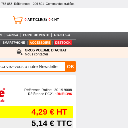
1 756 053
Références
296 801
Commandes traitées
0
ARTICLE(S)
0
€ HT
|
|
|
N
CONSO
POINT DE VENTE
OBJET CO
|
|
|
SMARTPHONE
ACCESSOIRE
DESTOCK
GROS VOLUME D'ACHAT
Nous contacter
Référence Roline : 30.19.9008
Référence PC21 :
RNE1396
4,29 €
HT
5,14 €
TTC