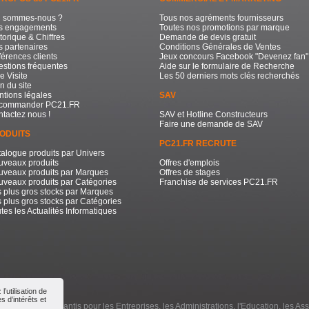
i sommes-nous ?
Tous nos agréments fournisseurs
s engagements
Toutes nos promotions par marque
torique & Chiffres
Demande de devis gratuit
 partenaires
Conditions Générales de Ventes
érences clients
Jeux concours Facebook "Devenez fan"
stions fréquentes
Aide sur le formulaire de Recherche
e Visite
Les 50 derniers mots clés recherchés
n du site
tions légales
SAV
commander PC21.FR
tactez nous !
SAV et Hotline Constructeurs
Faire une demande de SAV
ODUITS
PC21.FR RECRUTE
alogue produits par Univers
uveaux produits
Offres d'emplois
uveaux produits par Marques
Offres de stages
veaux produits par Catégories
Franchise de services PC21.FR
 plus gros stocks par Marques
 plus gros stocks par Catégories
tes les Actualités Informatiques
’utilisation de
 d’intérêts et
e à Prix Bas Garantis pour les Entreprises, les Administrations, l'Education, les Ass