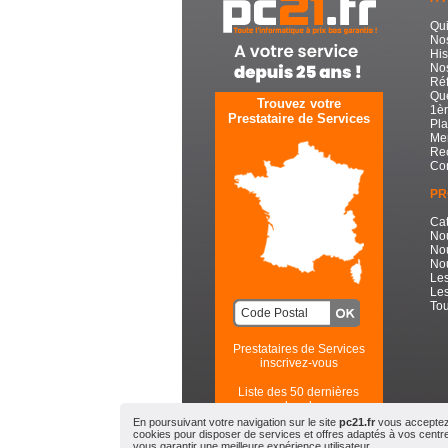
Qu
No
His
Nos
Réf
Que
Trouvez votre
1èr
Prestataire de Services
Pla
Men
Re
Con
PR
Cat
No
No
Nou
Les
Les
Tou
Prestataires de Services
inscrivez-vous
Liste des 50 dernières
recherches
En poursuivant votre navigation sur le site
pc21.fr
vous acceptez l
cookies pour disposer de services et offres adaptés à vos centres
PC21.FR - Toute l'Informatiqu
vous garantir une meilleure expérience utilisateur.