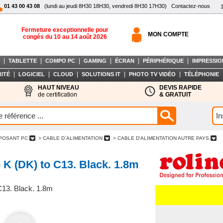
01 43 00 43 08
(lundi au jeudi 8H30 18H30, vendredi 8H30 17H30)
Contactez-nous
Fermeture exceptionnelle pour
MON COMPTE
congés du 10 au 14 août 2026
|
|
|
|
|
|
TABLETTE
COMPO PC
GAMING
ÉCRAN
PÉRIPHÉRIQUE
IMPRESSIO
|
|
|
|
|
ITÉ
LOGICIEL
CLOUD
SOLUTIONS IT
PHOTO TV VIDÉO
TÉLÉPHONIE
HAUT NIVEAU
DEVIS RAPIDE
de certification
& GRATUIT
POSANT PC
> CABLE D`ALIMENTATION
> CABLE D'ALIMENTATION AUTRE PAYS
K (DK) to C13. Black. 1.8m
13. Black. 1.8m