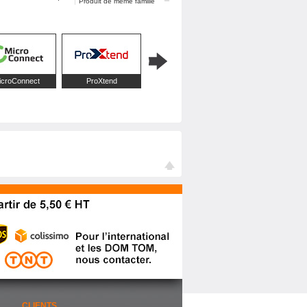
Produit de même famille
icroConnect
ProXtend
Roline
CLIENTS