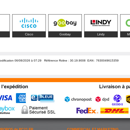
Cisco
Goobay
Lindy
M
odification 06/08/2026 à 07:29
Référence Roline : 30.19.9008 EAN :
7630049615359
PROPOS de PC21.FR
COMMERCIAL ET MARKETING