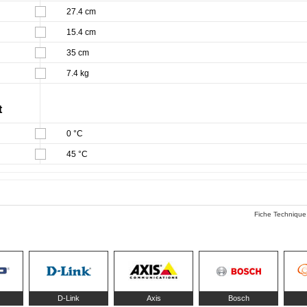
27.4 cm
15.4 cm
35 cm
7.4 kg
t
0 °C
45 °C
Fiche Technique
D-Link
Axis
Bosch