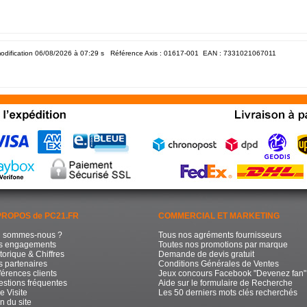
odification 06/08/2026 à 07:29
s Référence Axis : 01617-001 EAN :
7331021067011
PROPOS de PC21.FR
COMMERCIAL ET MARKETING
i sommes-nous ?
Tous nos agréments fournisseurs
s engagements
Toutes nos promotions par marque
torique & Chiffres
Demande de devis gratuit
 partenaires
Conditions Générales de Ventes
érences clients
Jeux concours Facebook "Devenez fan"
stions fréquentes
Aide sur le formulaire de Recherche
e Visite
Les 50 derniers mots clés recherchés
n du site