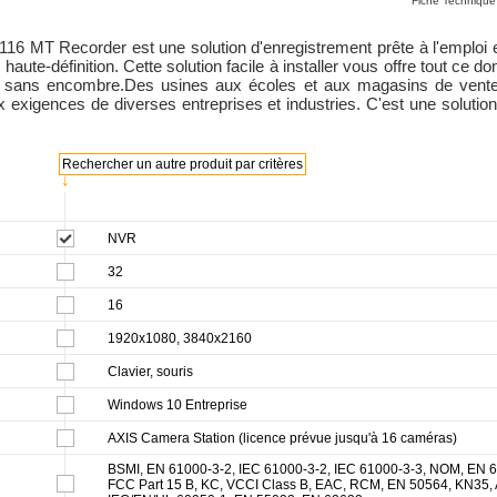
Fiche Technique
6 MT Recorder est une solution d'enregistrement prête à l'emploi et 
haute-définition. Cette solution facile à installer vous offre tout ce
ner sans encombre.Des usines aux écoles et aux magasins de vente
xigences de diverses entreprises et industries. C'est une solution
Rechercher un autre produit par critères
↓
NVR
32
16
1920x1080, 3840x2160
Clavier, souris
Windows 10 Entreprise
AXIS Camera Station (licence prévue jusqu'à 16 caméras)
BSMI, EN 61000-3-2, IEC 61000-3-2, IEC 61000-3-3, NOM, EN 
FCC Part 15 B, KC, VCCI Class B, EAC, RCM, EN 50564, KN35,