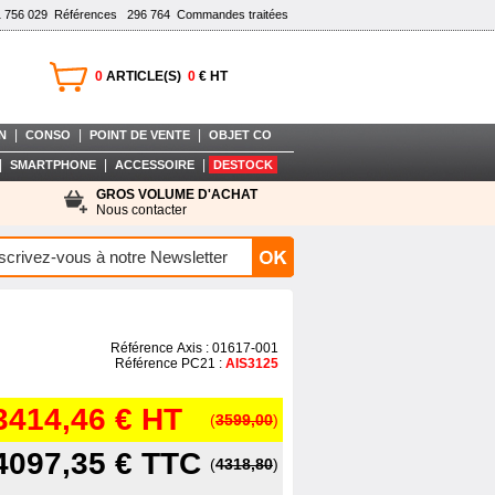
1 756 029
Références
296 764
Commandes traitées
0
ARTICLE(S)
0
€ HT
|
|
|
N
CONSO
POINT DE VENTE
OBJET CO
|
|
|
SMARTPHONE
ACCESSOIRE
DESTOCK
GROS VOLUME D'ACHAT
Nous contacter
Référence Axis : 01617-001
Référence PC21 :
AIS3125
3414,46 €
HT
(
3599,00
)
4097,35 €
TTC
(
4318,80
)