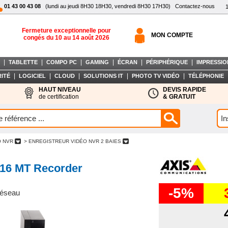
01 43 00 43 08
(lundi au jeudi 8H30 18H30, vendredi 8H30 17H30)
Contactez-nous
Fermeture exceptionnelle pour
MON COMPTE
congés du 10 au 14 août 2026
|
|
|
|
|
|
TABLETTE
COMPO PC
GAMING
ÉCRAN
PÉRIPHÉRIQUE
IMPRESSIO
|
|
|
|
|
ITÉ
LOGICIEL
CLOUD
SOLUTIONS IT
PHOTO TV VIDÉO
TÉLÉPHONIE
HAUT NIVEAU
DEVIS RAPIDE
de certification
& GRATUIT
O NVR
> ENREGISTREUR VIDÉO NVR 2 BAIES
116 MT Recorder
-5%
réseau