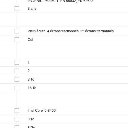
IEC/EN/UL 60950-1, EN 55032, EN 62623
3 ans
Plein écran, 4 écrans fractionnés, 25 écrans fractionnés
Oui
1
2
8 To
16 To
Intel Core i5-8400
8 To
8 Go