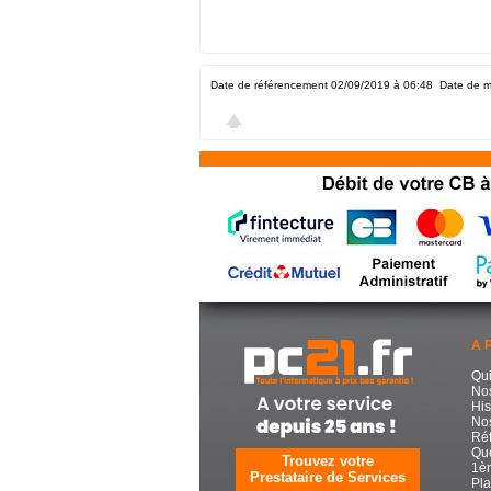
Date de référencement 02/09/2019 à 06:48
Date de m
A 
Qu
No
His
Nos
Réf
Que
Trouvez votre
1èr
Prestataire de Services
Pla