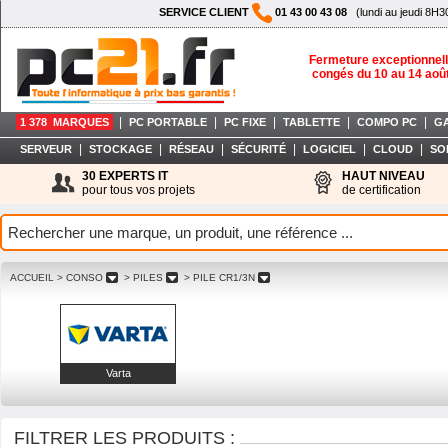
SERVICE CLIENT
01 43 00 43 08
(lundi au jeudi 8H3
Fermeture exceptionnell
congés du 10 au 14 aoû
|
|
|
|
|
1 378 MARQUES
PC PORTABLE
PC FIXE
TABLETTE
COMPO PC
G
|
|
|
|
|
|
SERVEUR
STOCKAGE
RÉSEAU
SÉCURITÉ
LOGICIEL
CLOUD
SO
30 EXPERTS IT
HAUT NIVEAU
pour tous vos projets
de certification
ACCUEIL
> CONSO
> PILES
> PILE CR1/3N
Varta
FILTRER LES PRODUITS :