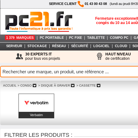
SERVICE CLIENT
01 43 00 43 08
(lundi au jeudi 8H3
Fermeture exceptionnell
congés du 10 au 14 aoû
|
|
|
|
|
1 379 MARQUES
PC PORTABLE
PC FIXE
TABLETTE
COMPO PC
G
|
|
|
|
|
|
SERVEUR
STOCKAGE
RÉSEAU
SÉCURITÉ
LOGICIEL
CLOUD
SO
30 EXPERTS IT
HAUT NIVEAU
pour tous vos projets
de certification
ACCUEIL
> CONSO
> DISQUE À GRAVER
> CASSETTE
Verbatim
FILTRER LES PRODUITS :