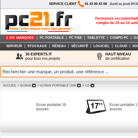
SERVICE CLIENT
01 43 00 43 08
(lundi au jeudi 8H3
Fermeture exceptionnell
congés du 10 au 14 aoû
|
|
|
|
|
1 378 MARQUES
PC PORTABLE
PC FIXE
TABLETTE
COMPO PC
G
|
|
|
|
|
|
SERVEUR
STOCKAGE
RÉSEAU
SÉCURITÉ
LOGICIEL
CLOUD
SO
30 EXPERTS IT
HAUT NIVEAU
pour tous vos projets
de certification
ACCUEIL
> ECRAN
> ECRAN PORTABLE USB
> LG
Ecran portable 16
Ecran portable 1
pouces
pouces