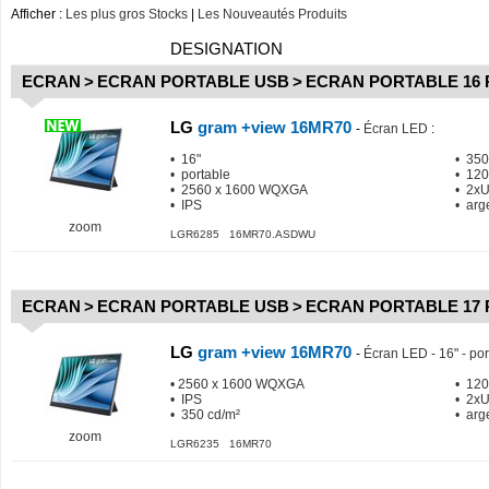
Afficher :
Les plus gros Stocks
|
Les Nouveautés Produits
DESIGNATION
ECRAN
>
ECRAN PORTABLE USB
>
ECRAN PORTABLE 16
LG
gram +view 16MR70
-
Écran LED
:
• 16"
• 350
• portable
• 120
• 2560 x 1600 WQXGA
• 2x
• IPS
• arg
zoom
LGR6285 16MR70.ASDWU
ECRAN
>
ECRAN PORTABLE USB
>
ECRAN PORTABLE 17
LG
gram +view 16MR70
-
Écran LED - 16" - por
• 2560 x 1600 WQXGA
• 120
• IPS
• 2x
• 350 cd/m²
• arg
zoom
LGR6235 16MR70