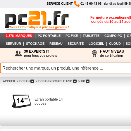
SERVICE CLIENT
01 43 00 43 08
(lundi au jeudi 8H3
Fermeture exceptionnell
congés du 10 au 14 aoû
|
|
|
|
|
1 378 MARQUES
PC PORTABLE
PC FIXE
TABLETTE
COMPO PC
G
|
|
|
|
|
|
SERVEUR
STOCKAGE
RÉSEAU
SÉCURITÉ
LOGICIEL
CLOUD
SO
30 EXPERTS IT
HAUT NIVEAU
pour tous vos projets
de certification
ACCUEIL
> ECRAN
> ECRAN PORTABLE USB
> HP
Ecran portable 14
pouces