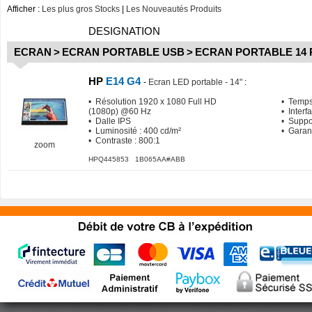
Afficher :
Les plus gros Stocks
|
Les Nouveautés Produits
DESIGNATION
ECRAN
>
ECRAN PORTABLE USB
>
ECRAN PORTABLE 14
HP
E14 G4
-
Ecran LED portable - 14"
:
• Résolution 1920 x 1080 Full HD
• Temps
(1080p) @60 Hz
• Inter
• Dalle IPS
• Suppo
• Luminosité : 400 cd/m²
• Garan
• Contraste : 800:1
zoom
HPQ445853 1B065AA#ABB