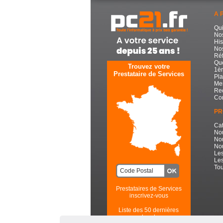
A 
Qu
No
His
Nos
Réf
Que
Trouvez votre
1èr
Prestataire de Services
Pla
Men
Re
Con
PR
Cat
No
No
Nou
Les
Les
Tou
Prestataires de Services
inscrivez-vous
Liste des 50 dernières
recherches