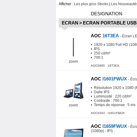
Afficher :
Les plus gros Stocks
|
Les Nouveautés
DESIGNATION
ECRAN
>
ECRAN PORTABLE USB
AOC
16T3EA
-
Écran LED
• 1920 x 1080 Full HD (10
• IPS
• 250 cd/m²
• 700:1
zoom
AOC0985 16T3EA
AOC
I1601FWUX
-
Écr
• Résolution 1920 x 1080 (
• Dalle IPS
• Luminosité : 220 cd/m²
• Contraste : 700:1
• Temps de réponse : 5 ms
zoom
AOC0343 I1601FWUX
AOC
I1659FWUX
-
Écra
(1080p) - IPS
: