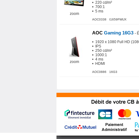
• 220 cd/m²
• 700:1
• 5 ms
zoom
AOC0338 I1659FWUX
AOC
Gaming 16G3
-
É
• 1920 x 1080 Full HD (10
• IPS
• 250 cd/m²
• 1000:1
• 4 ms
zoom
• HDMI
AOC0886 16G3