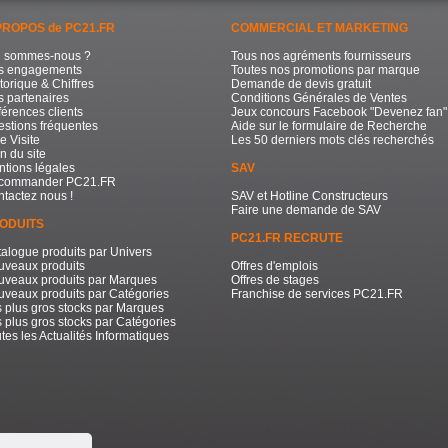
PROPOS de PC21.FR
COMMERCIAL ET MARKETING
i sommes-nous ?
Tous nos agréments fournisseurs
s engagements
Toutes nos promotions par marque
torique & Chiffres
Demande de devis gratuit
 partenaires
Conditions Générales de Ventes
érences clients
Jeux concours Facebook "Devenez fan"
stions fréquentes
Aide sur le formulaire de Recherche
e Visite
Les 50 derniers mots clés recherchés
n du site
tions légales
SAV
commander PC21.FR
tactez nous !
SAV et Hotline Constructeurs
Faire une demande de SAV
ODUITS
PC21.FR RECRUTE
alogue produits par Univers
uveaux produits
Offres d'emplois
uveaux produits par Marques
Offres de stages
veaux produits par Catégories
Franchise de services PC21.FR
 plus gros stocks par Marques
 plus gros stocks par Catégories
tes les Actualités Informatiques