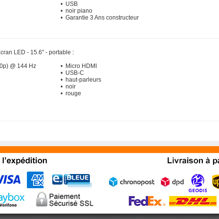
• USB
• noir piano
• Garantie 3 Ans constructeur
cran LED - 15.6" - portable
:
80p) @ 144 Hz
• Micro HDMI
• USB-C
• haut-parleurs
• noir
• rouge