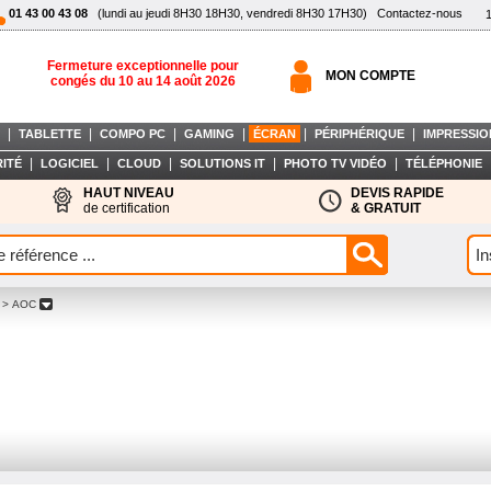
01 43 00 43 08
(lundi au jeudi 8H30 18H30, vendredi 8H30 17H30)
Contactez-nous
Fermeture exceptionnelle pour
MON COMPTE
congés du 10 au 14 août 2026
|
|
|
|
|
|
TABLETTE
COMPO PC
GAMING
ÉCRAN
PÉRIPHÉRIQUE
IMPRESSIO
|
|
|
|
|
ITÉ
LOGICIEL
CLOUD
SOLUTIONS IT
PHOTO TV VIDÉO
TÉLÉPHONIE
HAUT NIVEAU
DEVIS RAPIDE
de certification
& GRATUIT
> AOC