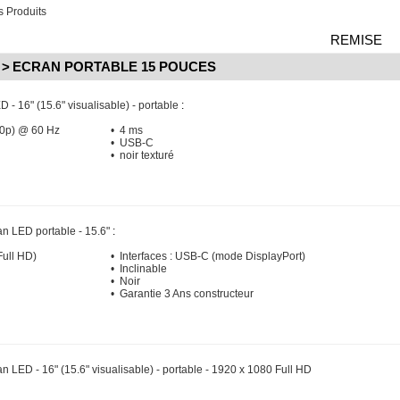
 Produits
REMISE
>
ECRAN PORTABLE 15 POUCES
 - 16" (15.6" visualisable) - portable
:
80p) @ 60 Hz
• 4 ms
• USB-C
• noir texturé
an LED portable - 15.6"
:
Full HD)
• Interfaces : USB-C (mode DisplayPort)
• Inclinable
• Noir
• Garantie 3 Ans constructeur
n LED - 16" (15.6" visualisable) - portable - 1920 x 1080 Full HD