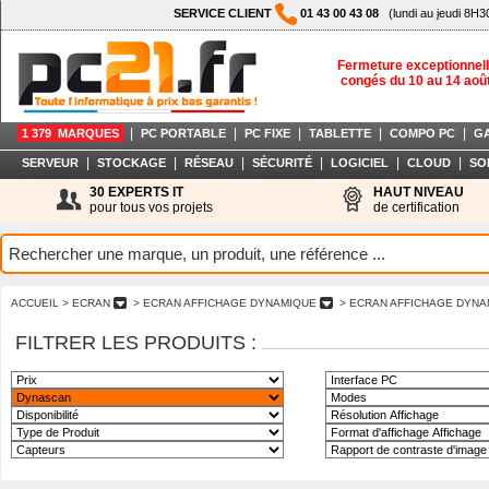
SERVICE CLIENT
01 43 00 43 08
(lundi au jeudi 8H3
Fermeture exceptionnell
congés du 10 au 14 aoû
|
|
|
|
|
1 379 MARQUES
PC PORTABLE
PC FIXE
TABLETTE
COMPO PC
G
|
|
|
|
|
|
SERVEUR
STOCKAGE
RÉSEAU
SÉCURITÉ
LOGICIEL
CLOUD
SO
30 EXPERTS IT
HAUT NIVEAU
pour tous vos projets
de certification
ACCUEIL
> ECRAN
> ECRAN AFFICHAGE DYNAMIQUE
> ECRAN AFFICHAGE DYNA
FILTRER LES PRODUITS :