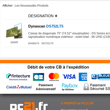
Afficher :
Les Nouveautés Produits
DESIGNATION
Dynascan
DS752LT5
Classe de diagonale 75" (74.52" visualisable) - DS Series éc
signalisation numérique extérieur - soleil total - 4K UHD (216
zoom
DAN0074 DS752LT5
A PROPOS de PC21.FR