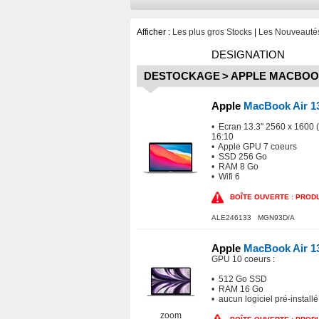
Afficher :
Les plus gros Stocks
|
Les Nouveautés
DESIGNATION
DESTOCKAGE
>
APPLE MACBO
Apple
MacBook Air 1
• Ecran 13.3" 2560 x 1600 
16:10
• Apple GPU 7 coeurs
• SSD 256 Go
• RAM 8 Go
• Wifi 6
BOÎTE OUVERTE : PRODU
ALE246133 MGN93D/A
Apple
MacBook Air 1
GPU 10 coeurs
:
• 512 Go SSD
• RAM 16 Go
• aucun logiciel pré-installé
zoom