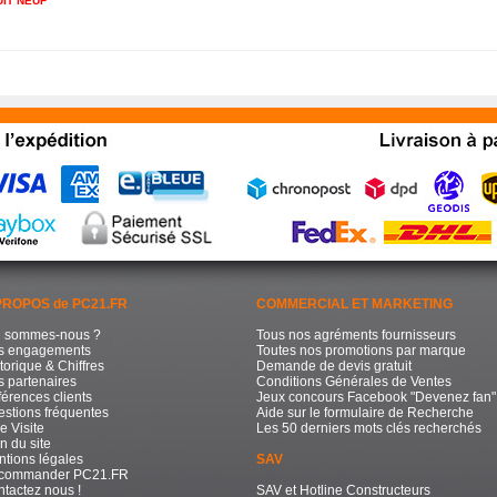
IT NEUF
PROPOS de PC21.FR
COMMERCIAL ET MARKETING
i sommes-nous ?
Tous nos agréments fournisseurs
s engagements
Toutes nos promotions par marque
torique & Chiffres
Demande de devis gratuit
 partenaires
Conditions Générales de Ventes
érences clients
Jeux concours Facebook "Devenez fan"
stions fréquentes
Aide sur le formulaire de Recherche
e Visite
Les 50 derniers mots clés recherchés
n du site
tions légales
SAV
commander PC21.FR
tactez nous !
SAV et Hotline Constructeurs