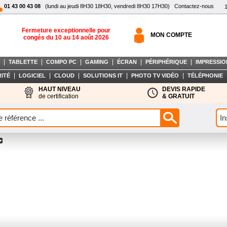
01 43 00 43 08
(lundi au jeudi 8H30 18H30, vendredi 8H30 17H30)
Contactez-nous
Fermeture exceptionnelle pour
MON COMPTE
congés du 10 au 14 août 2026
|
|
|
|
|
|
TABLETTE
COMPO PC
GAMING
ÉCRAN
PÉRIPHÉRIQUE
IMPRESSIO
|
|
|
|
|
ITÉ
LOGICIEL
CLOUD
SOLUTIONS IT
PHOTO TV VIDÉO
TÉLÉPHONIE
HAUT NIVEAU
DEVIS RAPIDE
de certification
& GRATUIT