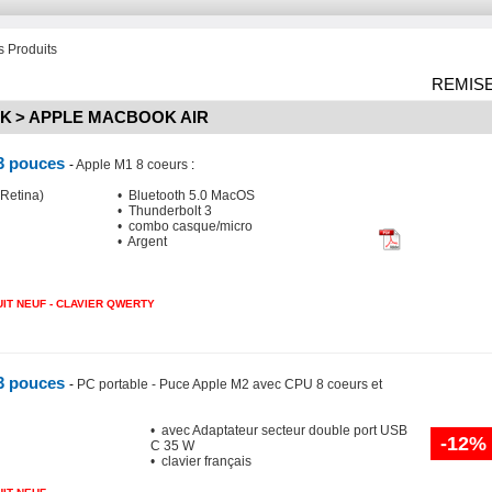
 Produits
REMIS
OK
>
APPLE MACBOOK AIR
3 pouces
-
Apple M1 8 coeurs
:
(Retina)
• Bluetooth 5.0 MacOS
• Thunderbolt 3
• combo casque/micro
• Argent
IT NEUF - CLAVIER QWERTY
3 pouces
-
PC portable - Puce Apple M2 avec CPU 8 coeurs et
• avec Adaptateur secteur double port USB
-12%
C 35 W
• clavier français