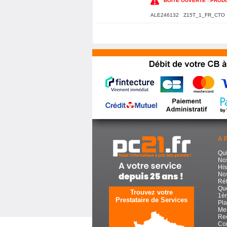
BOÎTE OUVERTE : PRODU
ALE246132 Z15T_1_FR_CTO
A 
Qu
No
His
Nos
Réf
Que
Trouvez votre
1èr
Prestataire de Services
Pla
Men
Re
Con