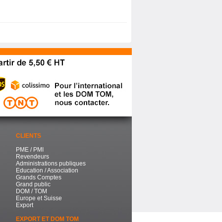
CLIENTS
PME / PMI
Revendeurs
Administrations publiques
Education / Association
Grands Comptes
Grand public
DOM / TOM
Europe et Suisse
Export
EXPORT ET DOM TOM