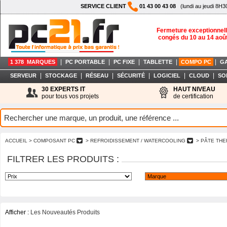
SERVICE CLIENT
01 43 00 43 08
(lundi au jeudi 8H3
Fermeture exceptionnell
congés du 10 au 14 aoû
|
|
|
|
|
1 378 MARQUES
PC PORTABLE
PC FIXE
TABLETTE
COMPO PC
G
|
|
|
|
|
|
SERVEUR
STOCKAGE
RÉSEAU
SÉCURITÉ
LOGICIEL
CLOUD
SO
30 EXPERTS IT
HAUT NIVEAU
pour tous vos projets
de certification
ACCUEIL
> COMPOSANT PC
> REFROIDISSEMENT / WATERCOOLING
> PÂTE TH
FILTRER LES PRODUITS :
Afficher :
Les Nouveautés Produits