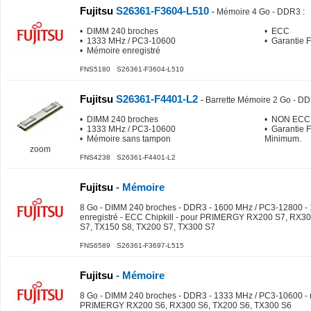
Fujitsu
S26361-F3604-L510
-
Mémoire 4 Go - DDR3
:
• DIMM 240 broches
• ECC
• 1333 MHz / PC3-10600
• Garantie 
• Mémoire enregistré
FNS5180 S26361-F3604-L510
Fujitsu
S26361-F4401-L2
-
Barrette Mémoire 2 Go - D
• DIMM 240 broches
• NON ECC
• 1333 MHz / PC3-10600
• Garantie 
• Mémoire sans tampon
Minimum.
zoom
FNS4238 S26361-F4401-L2
Fujitsu
- Mémoire
8 Go - DIMM 240 broches - DDR3 - 1600 MHz / PC3-12800 - 1
enregistré - ECC Chipkill - pour PRIMERGY RX200 S7, RX3
S7, TX150 S8, TX200 S7, TX300 S7
FNS6589 S26361-F3697-L515
Fujitsu
- Mémoire
8 Go - DIMM 240 broches - DDR3 - 1333 MHz / PC3-10600 - m
PRIMERGY RX200 S6, RX300 S6, TX200 S6, TX300 S6