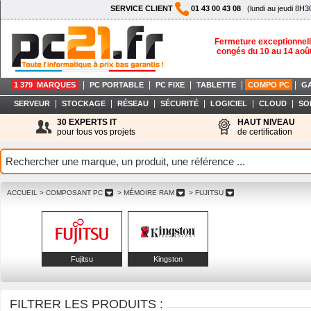
SERVICE CLIENT
01 43 00 43 08
(lundi au jeudi 8H3
Fermeture exceptionnell
congés du 10 au 14 aoû
|
|
|
|
|
1 379 MARQUES
PC PORTABLE
PC FIXE
TABLETTE
COMPO PC
G
|
|
|
|
|
|
SERVEUR
STOCKAGE
RÉSEAU
SÉCURITÉ
LOGICIEL
CLOUD
SO
30 EXPERTS IT
HAUT NIVEAU
pour tous vos projets
de certification
ACCUEIL
> COMPOSANT PC
> MÉMOIRE RAM
> FUJITSU
Fujitsu
Kingston
FILTRER LES PRODUITS :