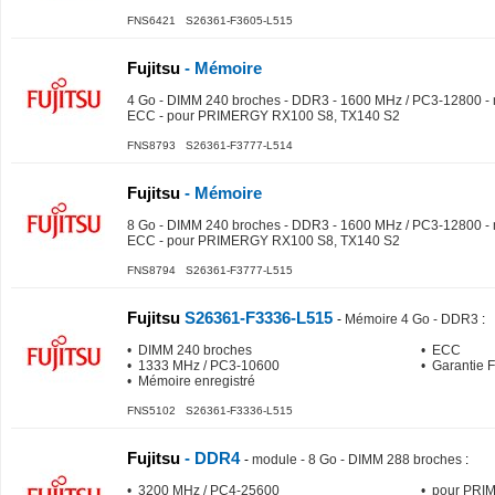
FNS6421 S26361-F3605-L515
Fujitsu
- Mémoire
4 Go - DIMM 240 broches - DDR3 - 1600 MHz / PC3-12800 -
ECC - pour PRIMERGY RX100 S8, TX140 S2
FNS8793 S26361-F3777-L514
Fujitsu
- Mémoire
8 Go - DIMM 240 broches - DDR3 - 1600 MHz / PC3-12800 -
ECC - pour PRIMERGY RX100 S8, TX140 S2
FNS8794 S26361-F3777-L515
Fujitsu
S26361-F3336-L515
-
Mémoire 4 Go - DDR3
:
• DIMM 240 broches
• ECC
• 1333 MHz / PC3-10600
• Garantie 
• Mémoire enregistré
FNS5102 S26361-F3336-L515
Fujitsu
- DDR4
-
module - 8 Go - DIMM 288 broches
:
• 3200 MHz / PC4-25600
• pour PR