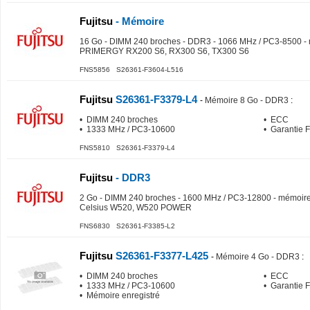
Fujitsu
- Mémoire
16 Go - DIMM 240 broches - DDR3 - 1066 MHz / PC3-8500 - m
PRIMERGY RX200 S6, RX300 S6, TX300 S6
FNS5856 S26361-F3604-L516
Fujitsu
S26361-F3379-L4
-
Mémoire 8 Go - DDR3
:
• DIMM 240 broches
• ECC
• 1333 MHz / PC3-10600
• Garantie 
FNS5810 S26361-F3379-L4
Fujitsu
- DDR3
2 Go - DIMM 240 broches - 1600 MHz / PC3-12800 - mémoire
Celsius W520, W520 POWER
FNS6830 S26361-F3385-L2
Fujitsu
S26361-F3377-L425
-
Mémoire 4 Go - DDR3
:
• DIMM 240 broches
• ECC
• 1333 MHz / PC3-10600
• Garantie 
• Mémoire enregistré