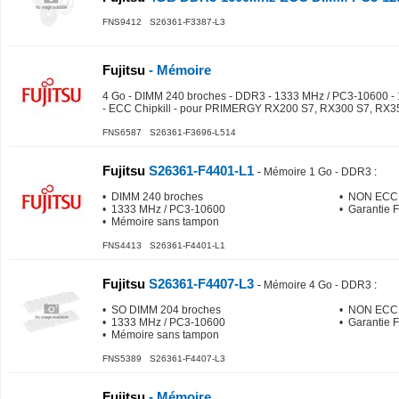
FNS9412 S26361-F3387-L3
Fujitsu
- Mémoire
4 Go - DIMM 240 broches - DDR3 - 1333 MHz / PC3-10600 - 1
- ECC Chipkill - pour PRIMERGY RX200 S7, RX300 S7, RX3
FNS6587 S26361-F3696-L514
Fujitsu
S26361-F4401-L1
-
Mémoire 1 Go - DDR3
:
• DIMM 240 broches
• NON ECC
• 1333 MHz / PC3-10600
• Garantie 
• Mémoire sans tampon
FNS4413 S26361-F4401-L1
Fujitsu
S26361-F4407-L3
-
Mémoire 4 Go - DDR3
:
• SO DIMM 204 broches
• NON ECC
• 1333 MHz / PC3-10600
• Garantie 
• Mémoire sans tampon
FNS5389 S26361-F4407-L3
Fujitsu
- Mémoire