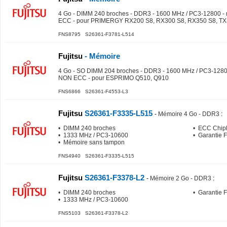
4 Go - DIMM 240 broches - DDR3 - 1600 MHz / PC3-12800 -
ECC - pour PRIMERGY RX200 S8, RX300 S8, RX350 S8, TX
FNS8795 S26361-F3781-L514
Fujitsu
- Mémoire
4 Go - SO DIMM 204 broches - DDR3 - 1600 MHz / PC3-1280
NON ECC - pour ESPRIMO Q510, Q910
FNS6866 S26361-F4553-L3
Fujitsu
S26361-F3335-L515
-
Mémoire 4 Go - DDR3
:
• DIMM 240 broches
• ECC Chipk
• 1333 MHz / PC3-10600
• Garantie 
• Mémoire sans tampon
FNS4940 S26361-F3335-L515
Fujitsu
S26361-F3378-L2
-
Mémoire 2 Go - DDR3
:
• DIMM 240 broches
• Garantie 
• 1333 MHz / PC3-10600
FNS5103 S26361-F3378-L2