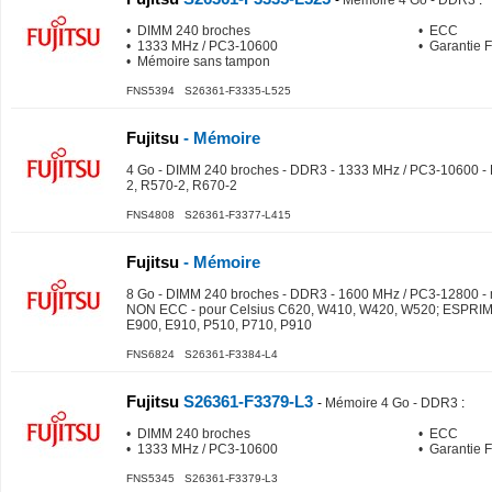
-
Mémoire 4 Go - DDR3
:
• DIMM 240 broches
• ECC
• 1333 MHz / PC3-10600
• Garantie 
• Mémoire sans tampon
FNS5394 S26361-F3335-L525
Fujitsu
- Mémoire
4 Go - DIMM 240 broches - DDR3 - 1333 MHz / PC3-10600 - 
2, R570-2, R670-2
FNS4808 S26361-F3377-L415
Fujitsu
- Mémoire
8 Go - DIMM 240 broches - DDR3 - 1600 MHz / PC3-12800 -
NON ECC - pour Celsius C620, W410, W420, W520; ESPRIM
E900, E910, P510, P710, P910
FNS6824 S26361-F3384-L4
Fujitsu
S26361-F3379-L3
-
Mémoire 4 Go - DDR3
:
• DIMM 240 broches
• ECC
• 1333 MHz / PC3-10600
• Garantie 
FNS5345 S26361-F3379-L3