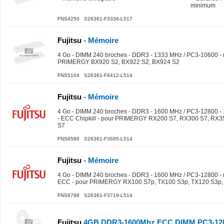
minimum
FNS4250 S26361-F3336-L517
Fujitsu
- Mémoire
4 Go - DIMM 240 broches - DDR3 - 1333 MHz / PC3-10600 - m
PRIMERGY BX920 S2, BX922 S2, BX924 S2
FNS5104 S26361-F4412-L514
Fujitsu
- Mémoire
4 Go - DIMM 240 broches - DDR3 - 1600 MHz / PC3-12800 - 1
- ECC Chipkill - pour PRIMERGY RX200 S7, RX300 S7, RX3
S7
FNS6586 S26361-F3695-L514
Fujitsu
- Mémoire
4 Go - DIMM 240 broches - DDR3 - 1600 MHz / PC3-12800 -
ECC - pour PRIMERGY RX100 S7p, TX100 S3p, TX120 S3p,
FNS6798 S26361-F3719-L514
Fujitsu
4GB DDR3-1600Mhz ECC DIMM PC3-128