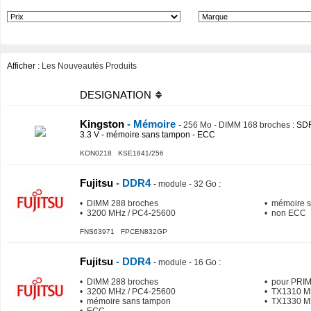
Afficher :
Les Nouveautés Produits
DESIGNATION
Kingston
- Mémoire
-
256 Mo - DIMM 168 broches
: SD
3.3 V - mémoire sans tampon - ECC
KON0218 KSE1841/256
Fujitsu
- DDR4
-
module - 32 Go
:
• DIMM 288 broches
• mémoire 
• 3200 MHz / PC4-25600
• non ECC
FNS63971 FPCEN832GP
Fujitsu
- DDR4
-
module - 16 Go
:
• DIMM 288 broches
• pour PR
• 3200 MHz / PC4-25600
• TX1310 M
• mémoire sans tampon
• TX1330 M