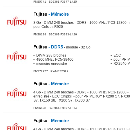
FNS5741 S26361-F3377-L425
Fujitsu
- Mémoire
8 Go - DIMM 240 broches - DDR3 - 1600 MHz / PC3-12800 - 
pour Celsius R920
FNS8188 S26361-F3383-L426
Fujitsu
- DDR5
-
module - 32 Go
:
• DIMM 288 broches
• ECC
• 4800 MHz / PC5-38400
• pour PR
• mémoire enregistré
• RX2540 
FNS72977 PY-ME32SL2
Fujitsu
- Mémoire
4 Go - DIMM 240 broches - DDR3 - 1600 MHz / PC3-12800 - 1
enregistré - ECC Chipkill - pour PRIMERGY RX200 S7, RX3
S7, TX150 S8, TX200 S7, TX300 S7
FNS6628 S26361-F3697-L514
Fujitsu
- Mémoire
4 Go - DIMM 240 broches - DDR3 - 1600 MHz / PC3-12800 -