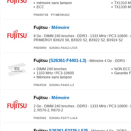
• mémoire sans tampon
• TX1310 M
• ECC
• TX1330 M
FNS66739 PY-ME08UG2
Fujitsu
- Mémoire
8 Go - DIMM 240 broches - DDR3 - 1333 MHz / PC3-10600 - m
PRIMERGY BX620 S6, BX920 S2, BX922 S2, BX924 S2
FNS5850 S26361-F4412-L515
Fujitsu
(S26361-F4401-L3)
-
Mémoire 4 Go - DDR3
:
• DIMM 240 broches
• NON ECC
• 1333 MHz / PC3-10600
• Garantie 
• Mémoire sans tampon
FNS4534 S26361-F4401-L3
Fujitsu
- Mémoire
2 Go - DIMM 240 broches - DDR3 - 1333 MHz / PC3-10600 - 
2, R570-2, R670-2
FNS5562 S26361-F3377-L414
Fujitsu
S26361-F3335-L525