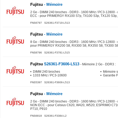
Fujitsu
- Mémoire
2 Go - DIMM 240 broches - DDR3 - 1600 MHz / PC3-12800 -
ECC - pour PRIMERGY RX100 S7p, TX100 S3p, TX120 S3p,
FNS6797 S26361-F3719-L513
Fujitsu
- Mémoire
8 Go - DIMM 240 broches - DDR3 - 1600 MHz / PC3-12800 - 
pour PRIMERGY RX200 S8, RX300 S8, RX350 S8, TX300 S
FNS8796 S26361-F3781-L515
Fujitsu
S26361-F3606-L513
-
Mémoire 2 Go - DDR3
:
• DIMM 240 broches
• Mémoire 
• 1333 MHz / PC3-10600
• Garantie 
FNS5397 S26361-F3606-L513
Fujitsu
- Mémoire
2 Go - DIMM 240 broches - DDR3 - 1600 MHz / PC3-12800 -
NON ECC - pour Celsius C620, W420, W520; ESPRIMO C710,
P710, P910
FNS6818 S26361-F3384-L2