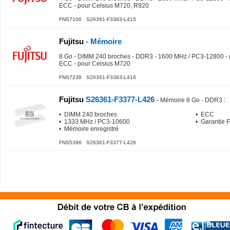
ECC - pour Celsius M720, R920
FNS7100 S26361-F3383-L415
Fujitsu
- Mémoire
8 Go - DIMM 240 broches - DDR3 - 1600 MHz / PC3-12800 -
ECC - pour Celsius M720
FNS7238 S26361-F3383-L416
Fujitsu
S26361-F3377-L426
-
Mémoire 8 Go - DDR3
:
• DIMM 240 broches
• ECC
• 1333 MHz / PC3-10600
• Garantie 
• Mémoire enregistré
FNS5396 S26361-F3377-L426