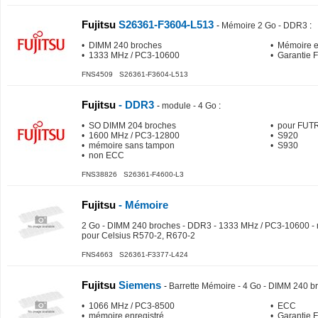
Fujitsu
S26361-F3604-L513
-
Mémoire 2 Go - DDR3
:
• DIMM 240 broches
• Mémoire e
• 1333 MHz / PC3-10600
• Garantie 
FNS4509 S26361-F3604-L513
Fujitsu
- DDR3
-
module - 4 Go
:
• SO DIMM 204 broches
• pour FUT
• 1600 MHz / PC3-12800
• S920
• mémoire sans tampon
• S930
• non ECC
FNS38826 S26361-F4600-L3
Fujitsu
- Mémoire
2 Go - DIMM 240 broches - DDR3 - 1333 MHz / PC3-10600 - 
pour Celsius R570-2, R670-2
FNS4663 S26361-F3377-L424
Fujitsu
Siemens
-
Barrette Mémoire - 4 Go - DIMM 240 
• 1066 MHz / PC3-8500
• ECC
• mémoire enregistré
• Garantie 