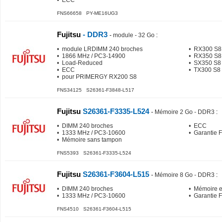
• ECC
FNS66658 PY-ME16UG3
Fujitsu
- DDR3
-
module - 32 Go
:
• module LRDIMM 240 broches
• RX300 S8
• 1866 MHz / PC3-14900
• RX350 S8
• Load-Reduced
• SX350 S8 
• ECC
• TX300 S8
• pour PRIMERGY RX200 S8
FNS34125 S26361-F3848-L517
Fujitsu
S26361-F3335-L524
-
Mémoire 2 Go - DDR3
:
• DIMM 240 broches
• ECC
• 1333 MHz / PC3-10600
• Garantie 
• Mémoire sans tampon
FNS5393 S26361-F3335-L524
Fujitsu
S26361-F3604-L515
-
Mémoire 8 Go - DDR3
:
• DIMM 240 broches
• Mémoire e
• 1333 MHz / PC3-10600
• Garantie 
FNS4510 S26361-F3604-L515