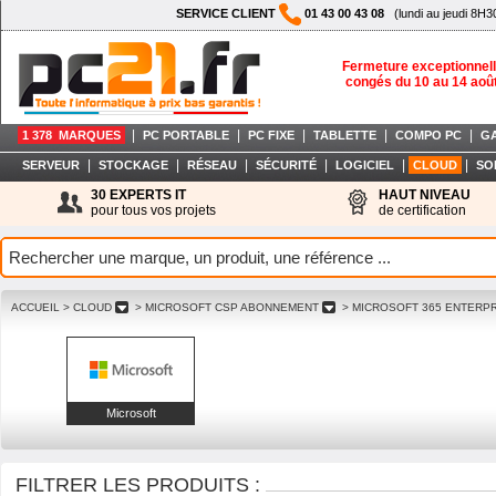
SERVICE CLIENT
01 43 00 43 08
(lundi au jeudi 8H3
Fermeture exceptionnell
congés du 10 au 14 aoû
|
|
|
|
|
1 378 MARQUES
PC PORTABLE
PC FIXE
TABLETTE
COMPO PC
G
|
|
|
|
|
|
SERVEUR
STOCKAGE
RÉSEAU
SÉCURITÉ
LOGICIEL
CLOUD
SO
30 EXPERTS IT
HAUT NIVEAU
pour tous vos projets
de certification
ACCUEIL
> CLOUD
> MICROSOFT CSP ABONNEMENT
> MICROSOFT 365 ENTERP
Microsoft
FILTRER LES PRODUITS :