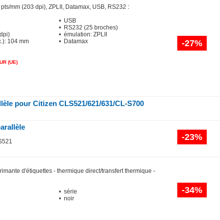
 pts/mm (203 dpi), ZPLII, Datamax, USB, RS232
:
• USB
• RS232 (25 broches)
dpi)
• émulation: ZPLII
x.): 104 mm
• Datamax
-27%
R (UE)
llèle pour Citizen CLS521/621/631/CL-S700
arallèle
-23%
-S521
rimante d'étiquettes - thermique direct/transfert thermique -
-34%
• série
• noir