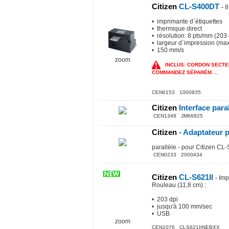
Citizen
CL-S400DT
-
8
• imprimante d`étiquettes
• thermique direct
• résolution: 8 pts/mm (203 
• largeur d`impression (ma
• 150 mm/s
zoom
INCLUS: CORDON SECTEU
COMMANDEZ SÉPARÉM ...
CEN0153 1000835
Citizen
Interface para
CEN1348 JM66825
Citizen
- Adaptateur p
parallèle - pour Citizen CL
CEN0233 2000434
Citizen
CL-S621II
-
Imp
Rouleau (11,8 cm)
:
• 203 dpi
• jusqu'à 100 mm/sec
• USB
zoom
CEN1076 CLS621IINEBXX