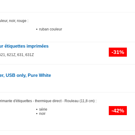
leur, noir, rouge
:
• ruban couleur
ur étiquettes imprimées
-31%
 621, 621Z, 631, 631Z
er, USB only, Pure White
rimante d'étiquettes - thermique direct - Rouleau (11,8 cm)
:
• série
-42%
• noir