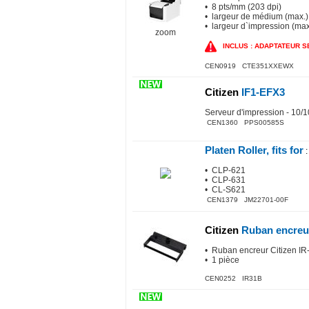
• 8 pts/mm (203 dpi)
• largeur de médium (max.
• largeur d`impression (ma
zoom
INCLUS : ADAPTATEUR SE
CEN0919 CTE351XXEWX
Citizen
IF1-EFX3
Serveur d'impression - 10/1
CEN1360 PPS00585S
Platen Roller, fits for
:
• CLP-621
• CLP-631
• CL-S621
CEN1379 JM22701-00F
Citizen
Ruban encre
• Ruban encreur Citizen IR
• 1 pièce
CEN0252 IR31B