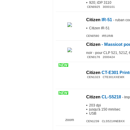
• 920; iDP 3110
CEN0925 3000101
Citizen
IR-51
-
ruban cou
• Citizen IR-51
CEN0580 IR51R/B
Citizen
- Massicot po
noir - pour CLP 521, 521Z,
CEN0176 2000424
Citizen
CT-E301 Print
CEN1323 CTE301XXEWX
Citizen
CL-S521II
-
Imp
• 203 dpi
• jusqu'à 150 mm/sec
• USB
zoom
CEN1239 CLS521IINEBXX