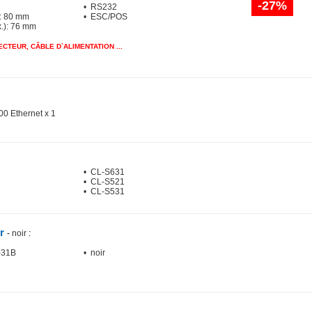
-27%
• RS232
): 80 mm
• ESC/POS
x.): 76 mm
CTEUR, CÂBLE D`ALIMENTATION ...
00 Ethernet x 1
• CL-S631
• CL-S521
• CL-S531
ur
-
noir
:
-31B
• noir