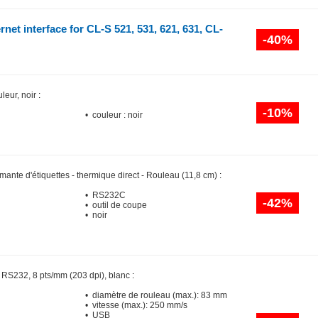
et interface for CL-S 521, 531, 621, 631, CL-
-40%
leur, noir
:
-10%
• couleur : noir
mante d'étiquettes - thermique direct - Rouleau (11,8 cm)
:
• RS232C
-42%
• outil de coupe
• noir
RS232, 8 pts/mm (203 dpi), blanc
:
• diamètre de rouleau (max.): 83 mm
• vitesse (max.): 250 mm/s
• USB