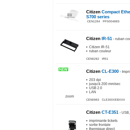
Citizen
Compact Ethern
S700 series
CEN1264 PPS00488S
Citizen
IR-51
-
ruban cou
• Citizen IR-51
• ruban couleur
CEN0282 IR51
Citizen
CL-E300
-
Impri
• 203 dpi
• jusqu'à 200 mm/sec
• USB 2.0
• LAN
zoom
CEN0983 CLE300XEBXXX
Citizen
CT-E351
-
USB, 
• imprimante tickets
• sortie frontale
• thermique direct