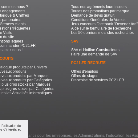
i sommes-nous ?
Tous nos agréments fournisseurs
s engagements
Toutes nos promotions par marque
torique & Chiffres
Demande de devis gratuit
 partenaires
Conditions Générales de Ventes
érences clients
Jeux concours Facebook "Devenez fan"
stions fréquentes
Aide sur le formulaire de Recherche
e Visite
Les 50 derniers mots clés recherchés
n du site
tions légales
SAV
commander PC21.FR
tactez nous !
SAV et Hotline Constructeurs
Faire une demande de SAV
ODUITS
PC21.FR RECRUTE
alogue produits par Univers
uveaux produits
Offres d'emplois
uveaux produits par Marques
Offres de stages
veaux produits par Catégories
Franchise de services PC21.FR
 plus gros stocks par Marques
 plus gros stocks par Catégories
tes les Actualités Informatiques
’utilisation de
 d’intérêts et
e à Prix Bas Garantis pour les Entreprises, les Administrations, l'Education, les Ass