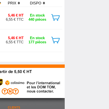
PRIX
DISPO
5,46 € HT
En stock
6,55 € TTC
440 pièces
5,46 € HT
En stock
6,55 € TTC
177 pièces
CLIENTS