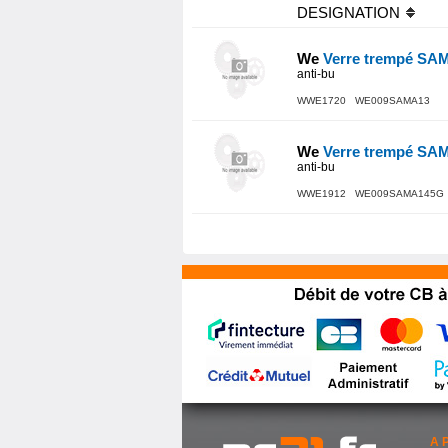
DESIGNATION
We
Verre trempé S
anti-bu
WWE1720 WE009SAMA13
We
Verre trempé S
anti-bu
WWE1912 WE009SAMA145G
A 