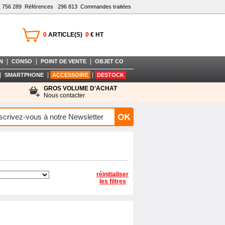
1 756 289
Références
296 813
Commandes traitées
0
ARTICLE(S)
0
€ HT
|
|
|
N
CONSO
POINT DE VENTE
OBJET CO
|
|
|
SMARTPHONE
ACCESSOIRE
DESTOCK
GROS VOLUME D'ACHAT
Nous contacter
réinitialiser
les filtres