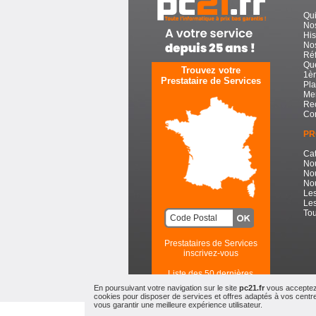
Qu
No
His
Nos
Réf
Que
Trouvez votre
1èr
Prestataire de Services
Pla
Men
Re
Con
PR
Cat
No
No
Nou
Les
Les
Tou
Prestataires de Services
inscrivez-vous
Liste des 50 dernières
recherches
En poursuivant votre navigation sur le site
pc21.fr
vous acceptez l
cookies pour disposer de services et offres adaptés à vos centres
vous garantir une meilleure expérience utilisateur.
PC21.FR - Toute l'Informatiqu