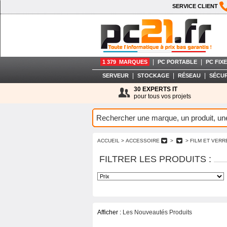
SERVICE CLIENT
|
|
1 379 MARQUES
PC PORTABLE
PC FIXE
|
|
|
SERVEUR
STOCKAGE
RÉSEAU
SÉCUR
30 EXPERTS IT
pour tous vos projets
ACCUEIL
> ACCESSOIRE
>
> FILM ET VER
FILTRER LES PRODUITS :
Afficher :
Les Nouveautés Produits