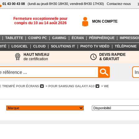
01 43 00 43 08
(lundi au jeudi 8H30 18H30, vendredi 8H30 17H30)
Contactez-nous
Fermeture exceptionnelle pour
MON COMPTE
congés du 10 au 14 août 2026
|
|
|
|
|
|
TABLETTE
COMPO PC
GAMING
ÉCRAN
PÉRIPHÉRIQUE
IMPRESSIO
|
|
|
|
|
ITÉ
LOGICIEL
CLOUD
SOLUTIONS IT
PHOTO TV VIDÉO
TÉLÉPHONIE
HAUT NIVEAU
DEVIS RAPIDE
de certification
& GRATUIT
RE TREMPÉ POUR ÉCRANS
> POUR SAMSUNG GALAXY A10
> WE