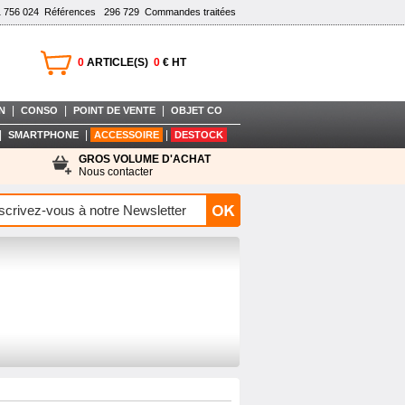
1 756 024
Références
296 729
Commandes traitées
0
ARTICLE(S)
0
€ HT
|
|
|
N
CONSO
POINT DE VENTE
OBJET CO
|
|
|
SMARTPHONE
ACCESSOIRE
DESTOCK
GROS VOLUME D'ACHAT
Nous contacter