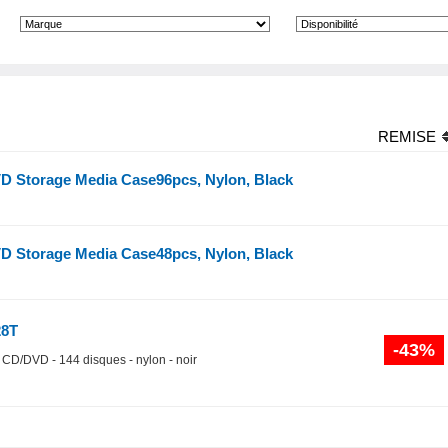
REMISE
 Storage Media Case96pcs, Nylon, Black
 Storage Media Case48pcs, Nylon, Black
8T
-43%
 CD/DVD - 144 disques - nylon - noir