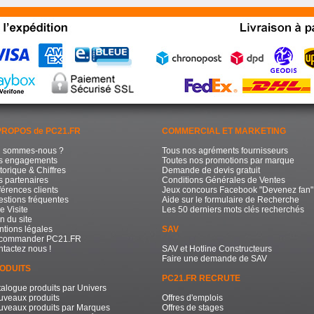
PROPOS de PC21.FR
COMMERCIAL ET MARKETING
i sommes-nous ?
Tous nos agréments fournisseurs
s engagements
Toutes nos promotions par marque
torique & Chiffres
Demande de devis gratuit
 partenaires
Conditions Générales de Ventes
érences clients
Jeux concours Facebook "Devenez fan"
stions fréquentes
Aide sur le formulaire de Recherche
e Visite
Les 50 derniers mots clés recherchés
n du site
tions légales
SAV
commander PC21.FR
tactez nous !
SAV et Hotline Constructeurs
Faire une demande de SAV
ODUITS
PC21.FR RECRUTE
alogue produits par Univers
uveaux produits
Offres d'emplois
uveaux produits par Marques
Offres de stages