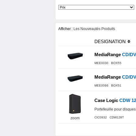
Afficher :
Les Nouveautés Produits
DESIGNATION
MediaRange
CD/DVD
MEE0030 BOX55
MediaRange
CD/DVD
MEE0066 BOX51
Case Logic
CDW 12
Portefeuille pour disques
CIC0932 CDW128T
zoom