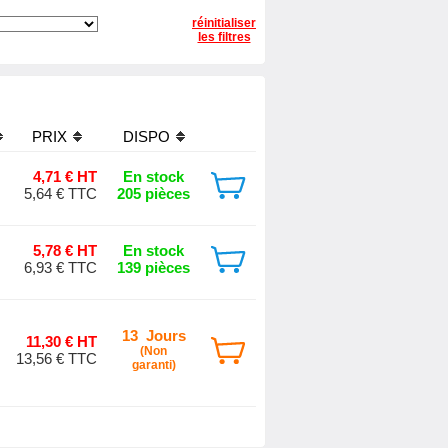
réinitialiser
les filtres
PRIX
DISPO
4,71 € HT
En stock
5,64 € TTC
205 pièces
5,78 € HT
En stock
6,93 € TTC
139 pièces
13 Jours
11,30 € HT
(Non
13,56 € TTC
garanti)