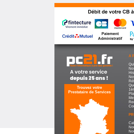
A 
Qu
No
His
Nos
Réf
Que
Trouvez votre
1èr
Prestataire de Services
Pla
Men
Re
Con
PR
Cat
No
No