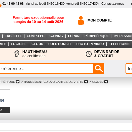
01 43 00 43 08
(lundi au jeudi 8H30 18H30, vendredi 8H30 17H30)
Contactez-nous
Fermeture exceptionnelle pour
MON COMPTE
congés du 10 au 14 août 2026
|
|
|
|
|
|
TABLETTE
COMPO PC
GAMING
ÉCRAN
PÉRIPHÉRIQUE
IMPRESSIO
|
|
|
|
|
ITÉ
LOGICIEL
CLOUD
SOLUTIONS IT
PHOTO TV VIDÉO
TÉLÉPHONIE
HAUT NIVEAU
DEVIS RAPIDE
de certification
& GRATUIT
IPHÉRIQUE
> RANGEMENT CD DVD CARTES DE VISITE
> CD/DVD
ge