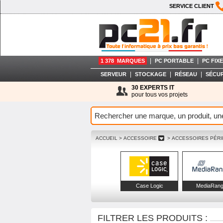
SERVICE CLIENT
|
|
1 378 MARQUES
PC PORTABLE
PC FIXE
|
|
|
SERVEUR
STOCKAGE
RÉSEAU
SÉCUR
30 EXPERTS IT
pour tous vos projets
ACCUEIL
> ACCESSOIRE
> ACCESSOIRES PÉR
Case Logic
MediaRan
FILTRER LES PRODUITS :