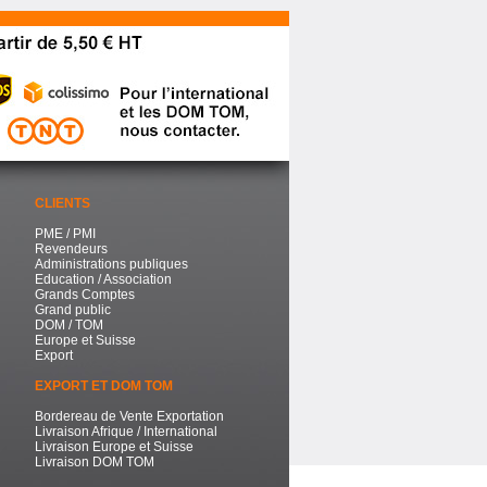
CLIENTS
PME / PMI
Revendeurs
Administrations publiques
Education / Association
Grands Comptes
Grand public
DOM / TOM
Europe et Suisse
Export
EXPORT ET DOM TOM
Bordereau de Vente Exportation
Livraison Afrique / International
Livraison Europe et Suisse
Livraison DOM TOM