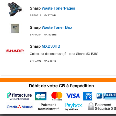
Sharp
Waste TonerPages
SRP0918 MX270HB
Sharp
Waste Toner Box
SRP0984 MX-503HB
Sharp
MXB38HB
Collecteur de toner usagé - pour Sharp MX-B381
SRP1401 MXB38HB