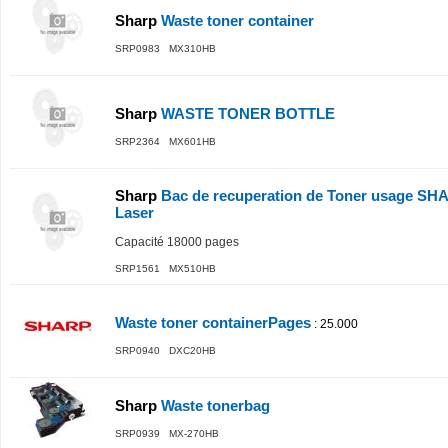
Sharp
Waste toner container
SRP0983 MX310HB
Sharp
WASTE TONER BOTTLE
SRP2364 MX601HB
Sharp
Bac de recuperation de Toner usage SH
Laser
Capacité 18000 pages
SRP1561 MX510HB
Waste toner containerPages
: 25.000
SRP0940 DXC20HB
Sharp
Waste tonerbag
SRP0939 MX-270HB