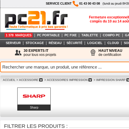
SERVICE CLIENT
01 43 00 43 08
(lundi au jeudi 8H3
Fermeture exceptionnell
congés du 10 au 14 aoû
|
|
|
|
|
1 378 MARQUES
PC PORTABLE
PC FIXE
TABLETTE
COMPO PC
G
|
|
|
|
|
|
SERVEUR
STOCKAGE
RÉSEAU
SÉCURITÉ
LOGICIEL
CLOUD
SO
30 EXPERTS IT
HAUT NIVEAU
pour tous vos projets
de certification
ACCUEIL
> ACCESSOIRE
> ACCESSOIRES IMPRESSION
> IMPRESSION SHARP
Sharp
FILTRER LES PRODUITS :