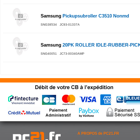
Samsung
Pickupsubroller C3510 Nonmd
SNG38534 JC93-01337A
Samsung
20PK ROLLER IDLE-RUBBER-PICK
SNG40051 JC73-00340AMP
A PROPOS de PC21.FR