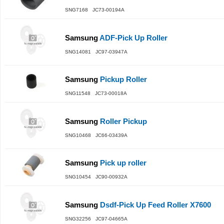
SNG7168 JC73-00194A
Samsung
ADF-Pick Up Roller
SNG14081 JC97-03947A
Samsung
Pickup Roller
SNG11548 JC73-00018A
Samsung
Roller Pickup
SNG10468 JC66-03439A
Samsung
Pick up roller
SNG10454 JC90-00932A
Samsung
Dsdf-Pick Up Feed Roller X7600
SNG32256 JC97-04665A