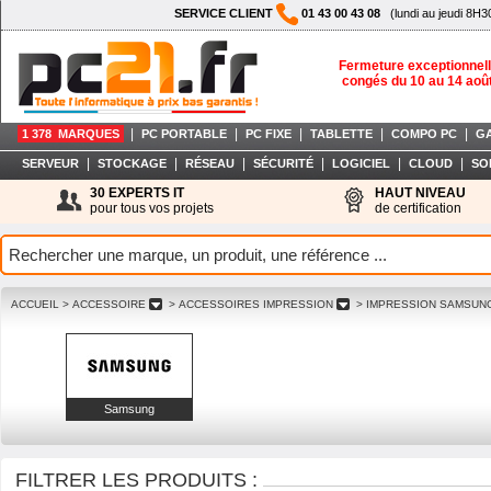
SERVICE CLIENT
01 43 00 43 08
(lundi au jeudi 8H3
Fermeture exceptionnell
congés du 10 au 14 aoû
|
|
|
|
|
1 378 MARQUES
PC PORTABLE
PC FIXE
TABLETTE
COMPO PC
G
|
|
|
|
|
|
SERVEUR
STOCKAGE
RÉSEAU
SÉCURITÉ
LOGICIEL
CLOUD
SO
30 EXPERTS IT
HAUT NIVEAU
pour tous vos projets
de certification
ACCUEIL
> ACCESSOIRE
> ACCESSOIRES IMPRESSION
> IMPRESSION SAMSU
Samsung
FILTRER LES PRODUITS :