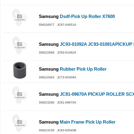
Samsung
Dsdf-Pick Up Roller X7600
SNG34977 JC97-04651A
Samsung
JC93-01092A JC93-01091APICKUP
SNG22896 JC93-01092A
Samsung
Rubber Pick Up Roller
SNG10463 JC73-00309A
Samsung
JC81-09670A PICKUP ROLLER SC
SNG23280 JC81-09670A
Samsung
Main Frame Pick Up Roller
SNG23156 JC93-00540B