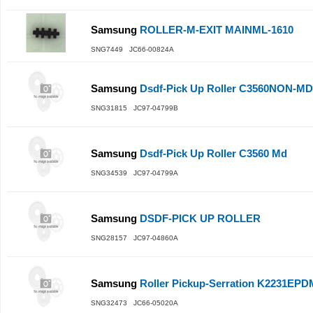
Samsung
ROLLER-M-EXIT MAINML-1610
SNG7449 JC66-00824A
Samsung
Dsdf-Pick Up Roller C3560NON-MD
SNG31815 JC97-04799B
Samsung
Dsdf-Pick Up Roller C3560 Md
SNG34539 JC97-04799A
Samsung
DSDF-PICK UP ROLLER
SNG28157 JC97-04860A
Samsung
Roller Pickup-Serration K2231EPD
SNG32473 JC66-05020A