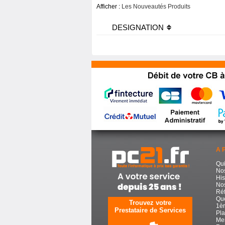
Afficher :
Les Nouveautés Produits
DESIGNATION
A 
Qu
No
His
Nos
Réf
Que
Trouvez votre
1èr
Prestataire de Services
Pla
Men