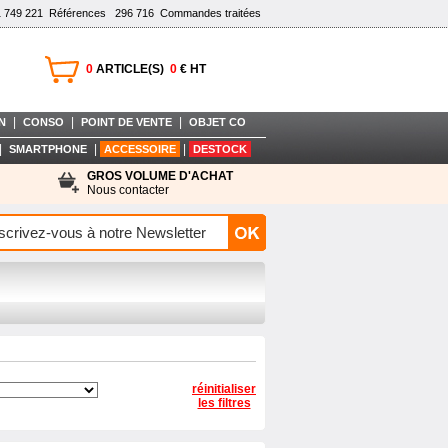
1 749 221
Références
296 716
Commandes traitées
0
ARTICLE(S)
0
€ HT
|
|
|
N
CONSO
POINT DE VENTE
OBJET CO
|
|
|
SMARTPHONE
ACCESSOIRE
DESTOCK
GROS VOLUME D'ACHAT
Nous contacter
réinitialiser
les filtres