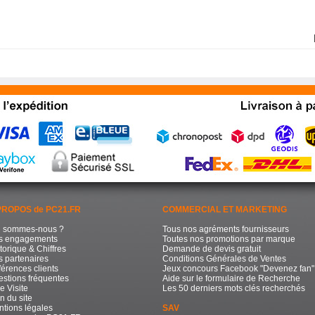
PROPOS de PC21.FR
COMMERCIAL ET MARKETING
i sommes-nous ?
Tous nos agréments fournisseurs
s engagements
Toutes nos promotions par marque
torique & Chiffres
Demande de devis gratuit
 partenaires
Conditions Générales de Ventes
érences clients
Jeux concours Facebook "Devenez fan"
stions fréquentes
Aide sur le formulaire de Recherche
e Visite
Les 50 derniers mots clés recherchés
n du site
tions légales
SAV