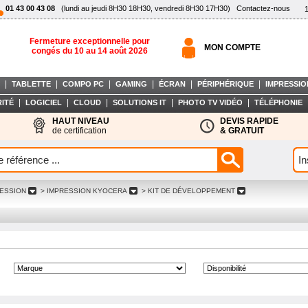
01 43 00 43 08
(lundi au jeudi 8H30 18H30, vendredi 8H30 17H30)
Contactez-nous
Fermeture exceptionnelle pour
MON COMPTE
congés du 10 au 14 août 2026
|
|
|
|
|
|
TABLETTE
COMPO PC
GAMING
ÉCRAN
PÉRIPHÉRIQUE
IMPRESSIO
|
|
|
|
|
ITÉ
LOGICIEL
CLOUD
SOLUTIONS IT
PHOTO TV VIDÉO
TÉLÉPHONIE
HAUT NIVEAU
DEVIS RAPIDE
de certification
& GRATUIT
RESSION
> IMPRESSION KYOCERA
> KIT DE DÉVELOPPEMENT