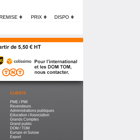
REMISE
PRIX
DISPO
CLIENTS
PME / PMI
Revendeurs
Administrations publiques
Education / Association
Grands Comptes
Grand public
DOM / TOM
Europe et Suisse
Export