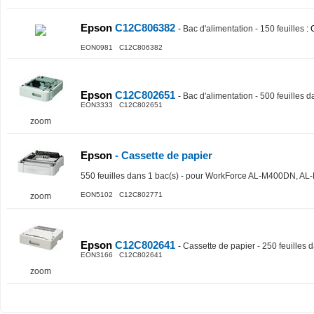
Epson
C12C806382
-
Bac d'alimentation - 150 feuilles
: 
EON0981 C12C806382
Epson
C12C802651
-
Bac d'alimentation - 500 feuilles d
EON3333 C12C802651
zoom
Epson
- Cassette de papier
550 feuilles dans 1 bac(s) - pour WorkForce AL-M400DN, 
EON5102 C12C802771
zoom
Epson
C12C802641
-
Cassette de papier - 250 feuilles 
EON3166 C12C802641
zoom