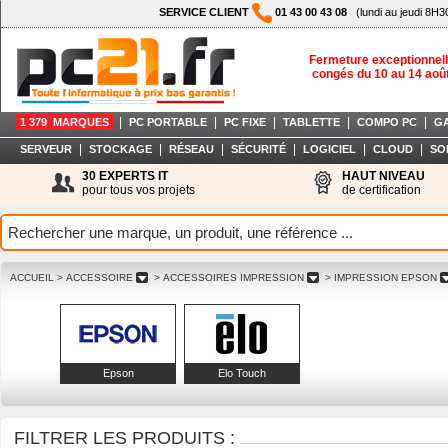
SERVICE CLIENT
01 43 00 43 08
(lundi au jeudi 8H3
Fermeture exceptionnell
congés du 10 au 14 aoû
|
|
|
|
|
1 379 MARQUES
PC PORTABLE
PC FIXE
TABLETTE
COMPO PC
G
|
|
|
|
|
|
SERVEUR
STOCKAGE
RÉSEAU
SÉCURITÉ
LOGICIEL
CLOUD
SO
30 EXPERTS IT
HAUT NIVEAU
pour tous vos projets
de certification
ACCUEIL
> ACCESSOIRE
> ACCESSOIRES IMPRESSION
> IMPRESSION EPSON
Epson
Elo Touch
FILTRER LES PRODUITS :