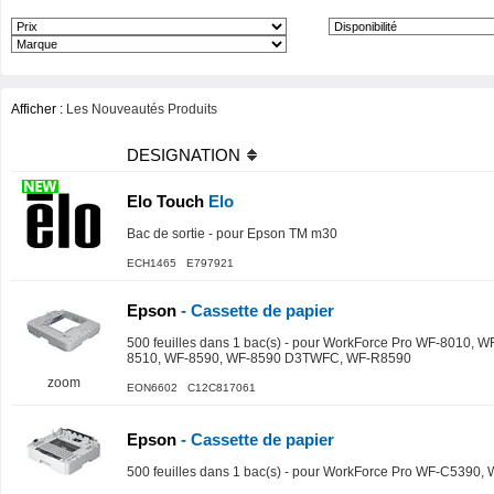
Afficher :
Les Nouveautés Produits
DESIGNATION
Elo Touch
Elo
Bac de sortie - pour Epson TM m30
ECH1465 E797921
Epson
- Cassette de papier
500 feuilles dans 1 bac(s) - pour WorkForce Pro WF-8010,
8510, WF-8590, WF-8590 D3TWFC, WF-R8590
zoom
EON6602 C12C817061
Epson
- Cassette de papier
500 feuilles dans 1 bac(s) - pour WorkForce Pro WF-C539