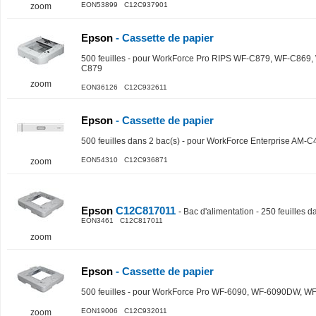
EON53899 C12C937901
zoom
Epson
- Cassette de papier
500 feuilles - pour WorkForce Pro RIPS WF-C879, WF-C869
C879
zoom
EON36126 C12C932611
Epson
- Cassette de papier
500 feuilles dans 2 bac(s) - pour WorkForce Enterprise A
EON54310 C12C936871
zoom
Epson
C12C817011
-
Bac d'alimentation - 250 feuilles d
EON3461 C12C817011
zoom
Epson
- Cassette de papier
500 feuilles - pour WorkForce Pro WF-6090, WF-6090DW
EON19006 C12C932011
zoom