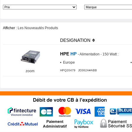
Afficher :
Les Nouveautés Produits
DESIGNATION
HPE
HP
-
Alimentation - 150 Watt
:
• Europe
HPQ20479 JD362A#ABB
zoom