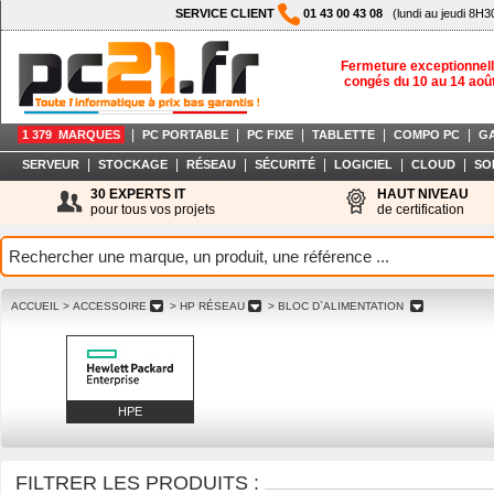
SERVICE CLIENT
01 43 00 43 08
(lundi au jeudi 8H3
Fermeture exceptionnell
congés du 10 au 14 aoû
|
|
|
|
|
1 379 MARQUES
PC PORTABLE
PC FIXE
TABLETTE
COMPO PC
G
|
|
|
|
|
|
SERVEUR
STOCKAGE
RÉSEAU
SÉCURITÉ
LOGICIEL
CLOUD
SO
30 EXPERTS IT
HAUT NIVEAU
pour tous vos projets
de certification
ACCUEIL
> ACCESSOIRE
> HP RÉSEAU
> BLOC D`ALIMENTATION
HPE
FILTRER LES PRODUITS :