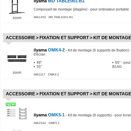
iiyama
MD TABLE001-B1
Composant de montage (étagère) - pour ordinateur portable
IMA1450 MD TABLE001-B1
zoom
ACCESSOIRE
>
FIXATION ET SUPPORT
>
KIT DE MONTAGE
iiyama
OMK4-2
-
Kit de montage (6 supports de fixation) - 
d'écran
:
• 49"
• 65" - po
• 55"
B1AG
zoom
IMA1117 OMK4-2
ACCESSOIRE
>
FIXATION ET SUPPORT
>
KIT DE MONTAGE
iiyama
OMK5-1
-
Kit de montage (8 supports) - pour écran 
IMA1544 OMK5-1