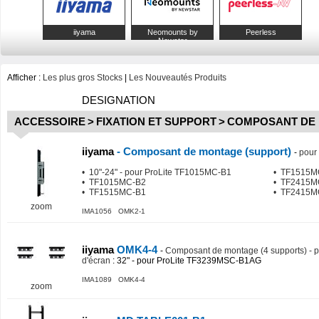
iiyama
Neomounts by
Peerless
Newstar
Afficher :
Les plus gros Stocks
|
Les Nouveautés Produits
DESIGNATION
ACCESSOIRE
>
FIXATION ET SUPPORT
>
COMPOSANT DE 
iiyama
- Composant de montage (support)
-
pour 
• 10"-24" - pour ProLite TF1015MC-B1
• TF1515M
• TF1015MC-B2
• TF2415M
• TF1515MC-B1
• TF2415M
zoom
IMA1056 OMK2-1
iiyama
OMK4-4
-
Composant de montage (4 supports) - p
d'écran
: 32" - pour ProLite TF3239MSC-B1AG
IMA1089 OMK4-4
zoom