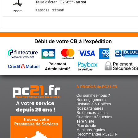
Taille d'écran
: 32"-65" - au sol
PSS0621 SS560F
zoom
A PROPOS de PC21.FR
Qui sommes-nous ?
Nos engagements
Historique & Chiffres
Nos partenaires
Références clients
Questions fréquentes
Trouvez votre
1ère Visite
Prestataire de Services
Plan du site
Mentions légales
Recommander PC21.FR