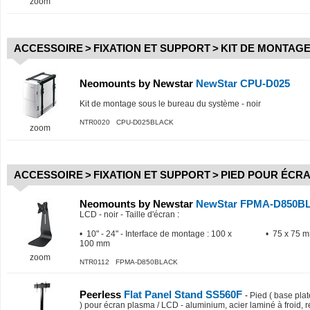
zoom
ACCESSOIRE
>
FIXATION ET SUPPORT
>
KIT DE MONTAG
Neomounts by Newstar
NewStar CPU-D025
Kit de montage sous le bureau du système - noir
NTR0020 CPU-D025BLACK
zoom
ACCESSOIRE
>
FIXATION ET SUPPORT
>
PIED POUR ÉCR
Neomounts by Newstar
NewStar FPMA-D850
LCD - noir - Taille d'écran
:
• 10" - 24" - Interface de montage : 100 x
• 75 x 75 m
100 mm
zoom
NTR0112 FPMA-D850BLACK
Peerless
Flat Panel Stand SS560F
-
Pied ( base pla
) pour écran plasma / LCD - aluminium, acier laminé à froid, 