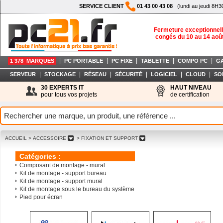
SERVICE CLIENT
01 43 00 43 08
(lundi au jeudi 8H3
Fermeture exceptionnell
congés du 10 au 14 aoû
|
|
|
|
|
1 378 MARQUES
PC PORTABLE
PC FIXE
TABLETTE
COMPO PC
G
|
|
|
|
|
|
SERVEUR
STOCKAGE
RÉSEAU
SÉCURITÉ
LOGICIEL
CLOUD
SO
30 EXPERTS IT
HAUT NIVEAU
pour tous vos projets
de certification
ACCUEIL
> ACCESSOIRE
> FIXATION ET SUPPORT
Catégories :
Composant de montage - mural
Kit de montage - support bureau
Kit de montage - support mural
Kit de montage sous le bureau du système
Pied pour écran