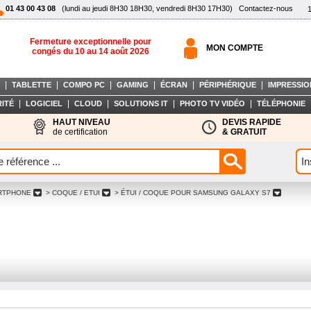
01 43 00 43 08
(lundi au jeudi 8H30 18H30, vendredi 8H30 17H30)
Contactez-nous
Fermeture exceptionnelle pour
MON COMPTE
congés du 10 au 14 août 2026
|
|
|
|
|
|
TABLETTE
COMPO PC
GAMING
ÉCRAN
PÉRIPHÉRIQUE
IMPRESSIO
|
|
|
|
|
ITÉ
LOGICIEL
CLOUD
SOLUTIONS IT
PHOTO TV VIDÉO
TÉLÉPHONIE
HAUT NIVEAU
DEVIS RAPIDE
de certification
& GRATUIT
ARTPHONE
> COQUE / ETUI
> ÉTUI / COQUE POUR SAMSUNG GALAXY S7