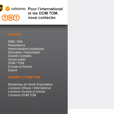
CLIENTS
PME / PMI
Revendeurs
Administrations publiques
Education / Association
Grands Comptes
Grand public
DOM / TOM
Europe et Suisse
Export
EXPORT ET DOM TOM
Bordereau de Vente Exportation
Livraison Afrique / International
Livraison Europe et Suisse
Livraison DOM TOM