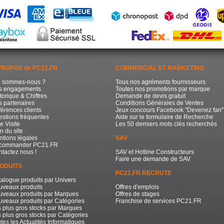
PROPOS de PC21.FR
COMMERCIAL ET MARKETING
i sommes-nous ?
Tous nos agréments fournisseurs
s engagements
Toutes nos promotions par marque
torique & Chiffres
Demande de devis gratuit
 partenaires
Conditions Générales de Ventes
érences clients
Jeux concours Facebook "Devenez fan"
stions fréquentes
Aide sur le formulaire de Recherche
e Visite
Les 50 derniers mots clés recherchés
n du site
tions légales
SAV
commander PC21.FR
tactez nous !
SAV et Hotline Constructeurs
Faire une demande de SAV
ODUITS
PC21.FR RECRUTE
alogue produits par Univers
uveaux produits
Offres d'emplois
uveaux produits par Marques
Offres de stages
veaux produits par Catégories
Franchise de services PC21.FR
 plus gros stocks par Marques
 plus gros stocks par Catégories
tes les Actualités Informatiques