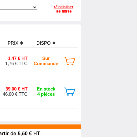
réinitialiser
les filtres
PRIX
DISPO
1,47 € HT
Sur
1,76 € TTC
Commande
39,00 € HT
En stock
46,80 € TTC
4 pièces