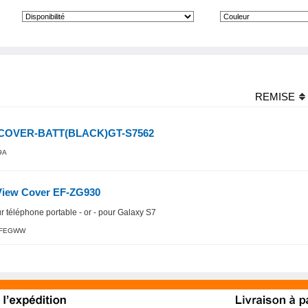
REMISE
COVER-BATT(BLACK)GT-S7562
9A
View Cover EF-ZG930
ur téléphone portable - or - pour Galaxy S7
CFEGWW