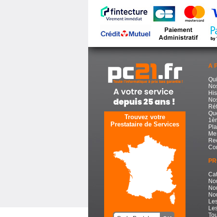
A 
Qu
No
His
Nos
Réf
Que
Trouvez votre
1èr
Prestataire de Services
Pla
Men
Re
Con
PR
Cat
No
No
Nou
Les
Les
Tou