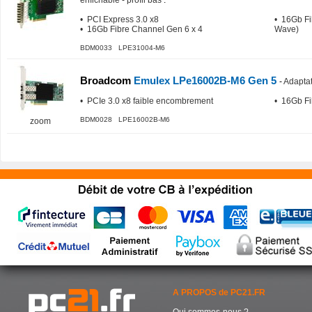
enfichable - profil bas
:
• PCI Express 3.0 x8
• 16Gb Fi
• 16Gb Fibre Channel Gen 6 x 4
Wave)
BDM0033 LPE31004-M6
Broadcom
Emulex LPe16002B-M6 Gen 5
-
Adaptat
• PCIe 3.0 x8 faible encombrement
• 16Gb Fi
BDM0028 LPE16002B-M6
zoom
A PROPOS de PC21.FR