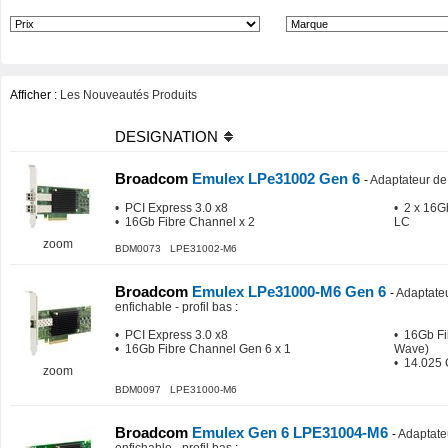
Afficher :
Les Nouveautés Produits
DESIGNATION
Broadcom
Emulex LPe31002 Gen 6
-
Adaptateur de 
• PCI Express 3.0 x8
• 2 x 16G
• 16Gb Fibre Channel x 2
LC
zoom
BDM0073 LPE31002-M6
Broadcom
Emulex LPe31000-M6 Gen 6
-
Adaptateu
enfichable - profil bas
:
• PCI Express 3.0 x8
• 16Gb Fi
• 16Gb Fibre Channel Gen 6 x 1
Wave)
• 14.025 
zoom
BDM0097 LPE31000-M6
Broadcom
Emulex Gen 6 LPE31004-M6
-
Adaptate