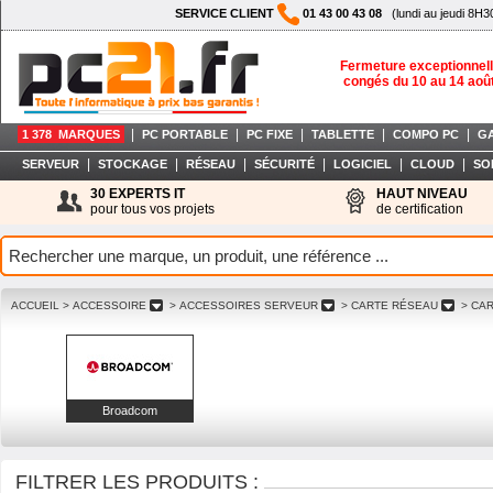
SERVICE CLIENT
01 43 00 43 08
(lundi au jeudi 8H3
Fermeture exceptionnell
congés du 10 au 14 aoû
|
|
|
|
|
1 378 MARQUES
PC PORTABLE
PC FIXE
TABLETTE
COMPO PC
G
|
|
|
|
|
|
SERVEUR
STOCKAGE
RÉSEAU
SÉCURITÉ
LOGICIEL
CLOUD
SO
30 EXPERTS IT
HAUT NIVEAU
pour tous vos projets
de certification
ACCUEIL
> ACCESSOIRE
> ACCESSOIRES SERVEUR
> CARTE RÉSEAU
> CAR
Broadcom
FILTRER LES PRODUITS :