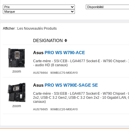
Afficher :
Les Nouveautés Produits
DESIGNATION
Asus
PRO WS W790-ACE
Carte-mère - SSI CEB - LGA4677 Socket-E - W790 Chipset - 1
- audio HD (8 canaux)
zoom
AUS76664 90MB1C70-M0EAY0
Asus
PRO WS W790E-SAGE SE
Carte-mère - SSI EEB - LGA4677 Socket-E - W790 Chipset -
2x2, USB-C 3.2 Gen2, USB-C 3.2 Gen 2x2 - 10 Gigabit LAN, 
canaux)
zoom
AUS76665 90MB1C20-M0EAY0