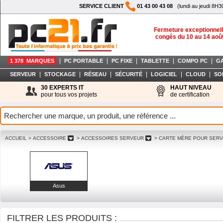
SERVICE CLIENT
01 43 00 43 08
(lundi au jeudi 8H3
Fermeture exceptionnell
congés du 10 au 14 aoû
|
|
|
|
|
1 378 MARQUES
PC PORTABLE
PC FIXE
TABLETTE
COMPO PC
G
|
|
|
|
|
|
SERVEUR
STOCKAGE
RÉSEAU
SÉCURITÉ
LOGICIEL
CLOUD
SO
30 EXPERTS IT
HAUT NIVEAU
pour tous vos projets
de certification
ACCUEIL
> ACCESSOIRE
> ACCESSOIRES SERVEUR
> CARTE MÈRE POUR SER
Asus
FILTRER LES PRODUITS :